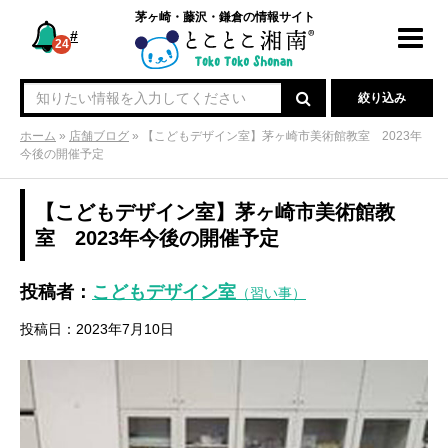
茅ヶ崎・藤沢・鎌倉の情報サイト
#
Toggl
24
navig
絞り込み
ホーム
»
店舗ブログ
»
【こどもデザイン室】茅ヶ崎市美術館教室 2023年
今後の開催予定
【こどもデザイン室】茅ヶ崎市美術館教
室 2023年今後の開催予定
投稿者：
こどもデザイン室
（習い事）
投稿日：2023年7月10日