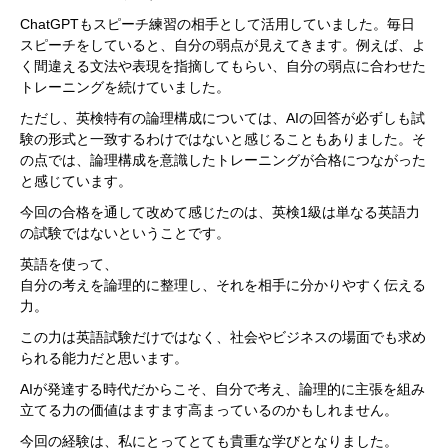
ChatGPTもスピーチ練習の相手として活用していました。毎日
スピーチをしていると、自分の弱点が見えてきます。例えば、よ
く間違える文法や表現を指摘してもらい、自分の弱点に合わせた
トレーニングを続けていました。
ただし、英検特有の論理構成については、AIの回答が必ずしも試
験の形式と一致するわけではないと感じることもありました。そ
の点では、論理構成を意識したトレーニングが合格につながった
と感じています。
今回の合格を通して改めて感じたのは、英検1級は単なる英語力
の試験ではないということです。
英語を使って、
自分の考えを論理的に整理し、それを相手に分かりやすく伝える
力。
この力は英語試験だけではなく、社会やビジネスの場面でも求め
られる能力だと思います。
AIが発達する時代だからこそ、自分で考え、論理的に主張を組み
立てる力の価値はますます高まっているのかもしれません。
今回の経験は、私にとってとても貴重な学びとなりました。