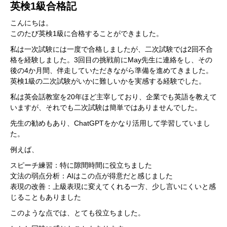
英検1級合格記
こんにちは。
このたび英検1級に合格することができました。
私は一次試験には一度で合格しましたが、二次試験では2回不合
格を経験しました。3回目の挑戦前にMay先生に連絡をし、その
後の4か月間、伴走していただきながら準備を進めてきました。
英検1級の二次試験がいかに難しいかを実感する経験でした。
私は英会話教室を20年ほど主宰しており、企業でも英語を教えて
いますが、それでも二次試験は簡単ではありませんでした。
先生の勧めもあり、ChatGPTをかなり活用して学習していまし
た。
例えば、
スピーチ練習：特に隙間時間に役立ちました
文法の弱点分析：AIはこの点が得意だと感じました
表現の改善：上級表現に変えてくれる一方、少し言いにくいと感
じることもありました
このような点では、とても役立ちました。