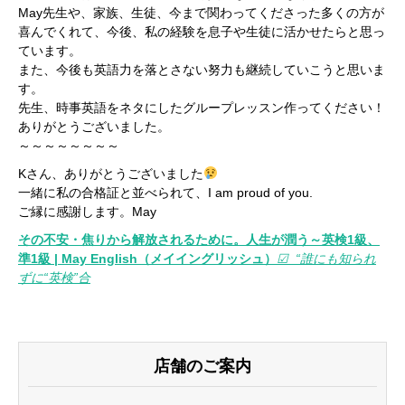
May先生や、家族、生徒、今まで関わってくださった多くの方が
喜んでくれて、今後、私の経験を息子や生徒に活かせたらと思っ
ています。
また、今後も英語力を落とさない努力も継続していこうと思いま
す。
先生、時事英語をネタにしたグループレッスン作ってください！
ありがとうございました。
～～～～～～～～
Kさん、ありがとうございました
一緒に私の合格証と並べられて、I am proud of you.
ご縁に感謝します。May
その不安・焦りから解放されるために。人生が潤う～英検1級、
準1級 | May English（メイイングリッシュ）
☑︎ “誰にも知られ
ずに“英検”合
店舗のご案内