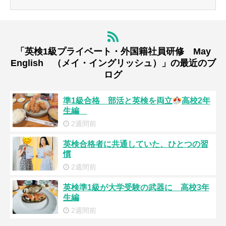
「英検1級プライベート・外国籍社員研修 May
English （メイ・イングリッシュ）」の最近のブ
ログ
準1級合格 部活と英検を両立
高校2年
生編
2週間前
英検合格者に共通していた、ひとつの習
慣
2週間前
英検準1級が大学受験の武器に 高校3年
生編
2週間前