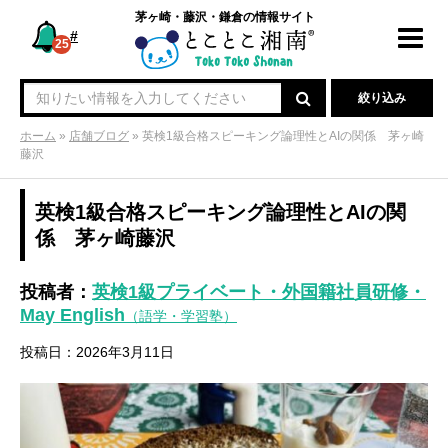
茅ヶ崎・藤沢・鎌倉の情報サイト
#
Toggl
25
navig
絞り込み
ホーム
»
店舗ブログ
»
英検1級合格スピーキング論理性とAIの関係 茅ヶ崎
藤沢
英検1級合格スピーキング論理性とAIの関
係 茅ヶ崎藤沢
投稿者：
英検1級プライベート・外国籍社員研修・
May English
（語学・学習塾）
投稿日：2026年3月11日