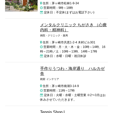
住所：茅ヶ崎市松林1-9-34
営業時間：9時～18時
定休日：不定休(まずはお電話下さい)
メンタルクリニック ちがさき （心療
内科・精神科）
病院・クリニック・薬局
住所：茅ヶ崎市共恵1-2-4 木村ビル301
営業時間：月・火・木・金：10時～14時、16
時～21時／土：10時～13時、14時～17時
定休日：水曜・日曜・祝日休診
手作りうつわ・海岸通り ハルカゼ
舎
雑貨･インテリア
住所：茅ヶ崎市南湖3-14-9
営業時間：11時～17時
定休日：火曜・水曜・土曜営業 ※2〜3月はお
休みさせていただきます。
Tennis Shop I