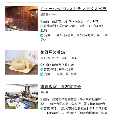
ミュージックレストラン 三文オペラ
居酒屋・バー
住所：藤沢市大庭5349-7藤沢ハイツ103
営業時間：昼の部12時～17時、夜の部17時～
21時
定休日：昼の部=無休、夜の部=月曜、第3日曜
定休
菊野屋製菓舗
スイーツ(ケーキ・洋菓子・和菓子)
住所：藤沢市宮原1104-2
営業時間：9時～19時
定休日：火曜、第3水曜
書道教室 逕友書道会
習い事
住所：勤労市民会館教室（茅ヶ崎市新栄町13-
32）、鶴が台団地第二集会所（茅ヶ崎市鶴が台）
営業時間：【勤労市民会館教室】第1･2･3木曜
日 13時30分～20時30分 【鶴が台団地第二集会