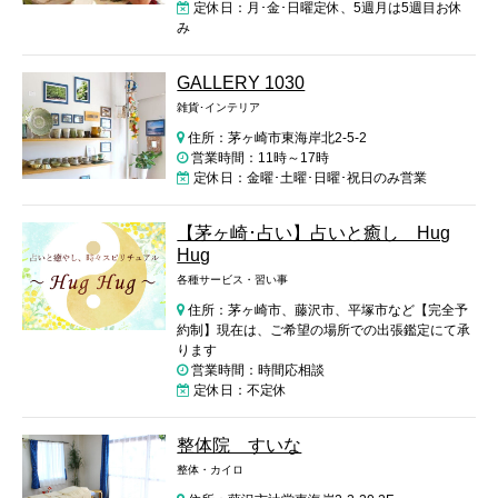
定休日：月･金･日曜定休、5週月は5週目お休
み
GALLERY 1030
雑貨･インテリア
住所：茅ヶ崎市東海岸北2-5-2
営業時間：11時～17時
定休日：金曜･土曜･日曜･祝日のみ営業
【茅ヶ崎･占い】占いと癒し Hug
Hug
各種サービス・習い事
住所：茅ヶ崎市、藤沢市、平塚市など【完全予
約制】現在は、ご希望の場所での出張鑑定にて承
ります
営業時間：時間応相談
定休日：不定休
整体院 すいな
整体・カイロ