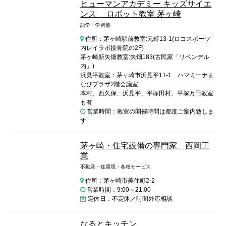
ヒューマンアカデミー キッズサイエ
ンス ロボット教室 茅ヶ崎
語学・学習塾
住所：茅ヶ崎駅前教室:元町13-1(ロコスポーツ
内レイラボ接骨院の2F)
茅ヶ崎新矢畑教室:矢畑183(古民家「リベンデル
内」)
浜見平教室：茅ヶ崎市浜見平11-1 ハマミーナま
なびプラザ2階会議室
本村、西久保、浜見平、平塚田村、平塚万田教室
も有
営業時間：教室の開催時間は都度ご案内致しま
す
茅ヶ崎・住宅設備の専門家 西岡工
業
不動産・住環境・各種サービス
住所：茅ヶ崎市美住町2-2
営業時間：9:00～21:00
定休日：不定休／時間外応相談
なるとキッチン