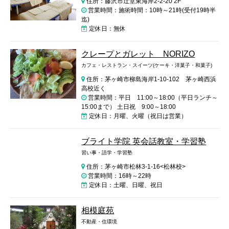
住所：藤沢市辻堂東海岸2-2-20 2F
営業時間：施術時間：10時～21時(受付19時半
迄)
定休日：無休
クレープとガレット NORIZO
カフェ・レストラン・スイーツ(ケーキ・洋菓子・和菓子)
住所：茅ヶ崎市柳島海岸1-10-102 茅ヶ崎西浜
高校近く
営業時間：平日 11:00～18:00（平日ランチ～
15:00まで） 土日祝 9:00～18:00
定休日：月曜、火曜（祝日は営業）
ブライト学院 英会話教室・学習塾
習い事・語学・学習塾
住所：茅ヶ崎市松林3-1-16<松林校>
営業時間：16時～22時
定休日：土曜、日曜、祝日
相模庭苑
不動産・住環境