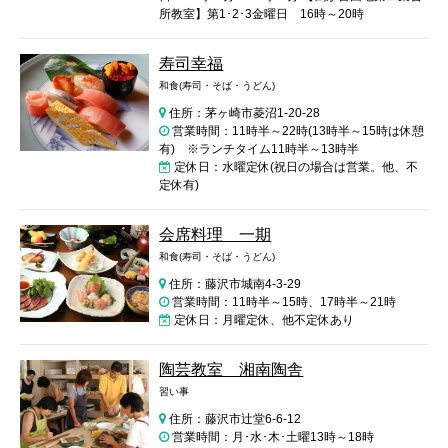
所教室】第1･2･3金曜日 16時～20時
寿司幸福
和食(寿司・そば・うどん)
住所：茅ヶ崎市菱沼1-20-28
営業時間：11時半～22時(13時半～15時は休憩
有) ※ランチタイム11時半～13時半
定休日：水曜定休(祝日の場合は営業。他、不
定休有)
会席料理 一期
和食(寿司・そば・うどん)
住所：藤沢市城南4-3-29
営業時間：11時半～15時、17時半～21時
定休日：月曜定休、他不定休あり
陶芸教室 湘南陶舎
習い事
住所：藤沢市辻堂6-6-12
営業時間：月･水･木･土曜13時～18時