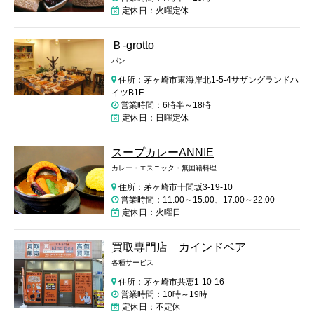
定休日：火曜定休
Ｂ-grotto
パン
住所：茅ヶ崎市東海岸北1-5-4サザングランドハ
イツB1F
営業時間：6時半～18時
定休日：日曜定休
スープカレーANNIE
カレー・エスニック・無国籍料理
住所：茅ヶ崎市十間坂3-19-10
営業時間：11:00～15:00、17:00～22:00
定休日：火曜日
買取専門店 カインドベア
各種サービス
住所：茅ヶ崎市共恵1-10-16
営業時間：10時～19時
定休日：不定休