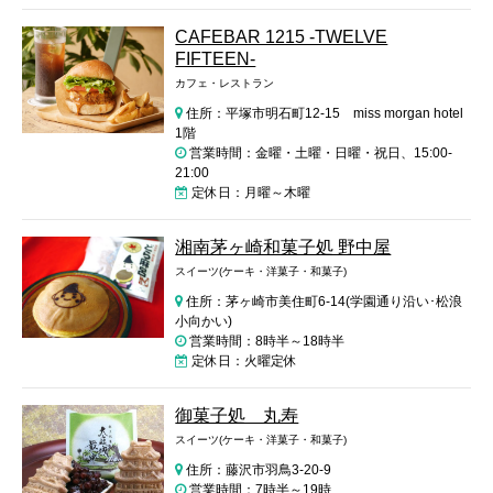
CAFEBAR 1215 -TWELVE
FIFTEEN-
カフェ・レストラン
住所：平塚市明石町12-15 miss morgan hotel
1階
営業時間：金曜・土曜・日曜・祝日、15:00-
21:00
定休日：月曜～木曜
湘南茅ヶ崎和菓子処 野中屋
スイーツ(ケーキ・洋菓子・和菓子)
住所：茅ヶ崎市美住町6-14(学園通り沿い･松浪
小向かい)
営業時間：8時半～18時半
定休日：火曜定休
御菓子処 丸寿
スイーツ(ケーキ・洋菓子・和菓子)
住所：藤沢市羽鳥3-20-9
営業時間：7時半～19時