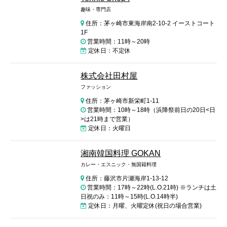
趣味・専門店
住所：茅ヶ崎市東海岸南2-10-2 イーストコート
1F
営業時間：11時～20時
定休日：不定休
株式会社田村屋
ファッション
住所：茅ヶ崎市新栄町1-11
営業時間：10時～18時（浜降祭前日の20日<日
>は21時まで営業）
定休日：火曜日
湘南韓国料理 GOKAN
カレー・エスニック・無国籍料理
住所：藤沢市片瀬海岸1-13-12
営業時間：17時～22時(L.O.21時) ※ランチは土
日祝のみ：11時～15時(L.O.14時半)
定休日：月曜、火曜定休(祝日の場合営業)