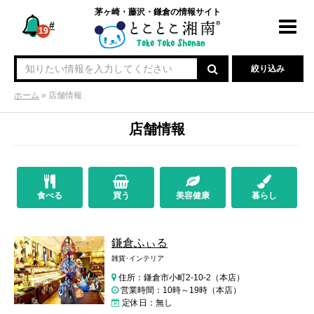
茅ヶ崎・藤沢・鎌倉の情報サイト
#
Toggl
19
navig
絞り込み
ホーム
»
店舗情報
店舗情報
食べる
買う
美容健康
暮らし
鎌倉ふぃる
雑貨･インテリア
住所：鎌倉市小町2-10-2（本店）
営業時間：10時～19時（本店）
定休日：無し