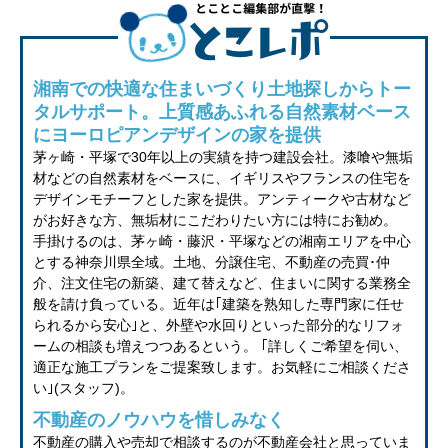
湘南での快適な住まいづくり土地探しからトー
タルサポート。上質感あふれる自然素材ベース
にヨーロピアンデザインの家を提供
茅ヶ崎・平塚で30年以上の実績を持つ建設会社。漆喰や無垢
材などの自然素材をベースに、イギリスやフランスの住宅を
デザインモチーフとした家を提供。アンティークや古材など
がお好きな方、無垢材にこだわりたい方には特にお勧め。
手掛けるのは、茅ヶ崎・藤沢・平塚などの湘南エリアを中心
とする神奈川県全域。土地、分譲住宅、不動産の売買･仲
介、注文住宅の新築、建て替えなど、住まいに関する業務全
般を請け負っている。近年は｢建築を熟知した専門家に任せ
られるから安心｣と、外壁や水回りといった部分的なリフォ
ームの相談も増えつつあるという。 ｢詳しくご希望を伺い、
適正な施工プランをご提案致します。お気軽にご相談くださ
い｣(スタッフ)。
不動産のノウハウを惜しみなく
不動産の購入や売却で相談するのが不動産会社と思っていま