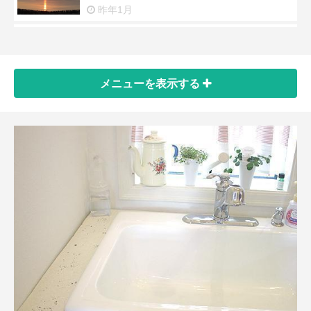
昨年1月
年末年始営業時間
昨年12月
メニューを
表示する
テレビ撮影が行われました
昨年10月
ご覧になりましたか！？
昨年7月
今流行の・・・・
昨年7月
茅ヶ崎市内の不動産ご相談はお任せくだ
さい！
昨年6月