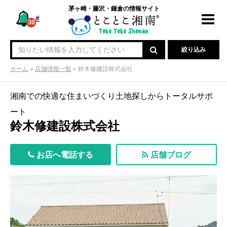
茅ヶ崎・藤沢・鎌倉の情報サイト
#
Toggl
30
navig
絞り込み
ホーム
»
店舗情報一覧
»
鈴木修建設株式会社
湘南での快適な住まいづくり土地探しからトータルサポ
ート
鈴木修建設株式会社
お店へ電話する
店舗ブログ