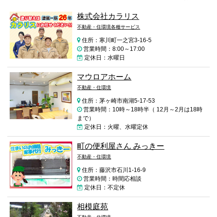
株式会社カラリス
不動産・住環境各種サービス
住所：寒川町一之宮3-16-5
営業時間：8:00～17:00
定休日：水曜日
マウロアホーム
不動産・住環境
住所：茅ヶ崎市南湖5-17-53
営業時間：10時～18時半（ 12月～2月は18時
まで）
定休日：火曜、水曜定休
町の便利屋さん みっきー
不動産・住環境
住所：藤沢市石川1-16-9
営業時間：時間応相談
定休日：不定休
相模庭苑