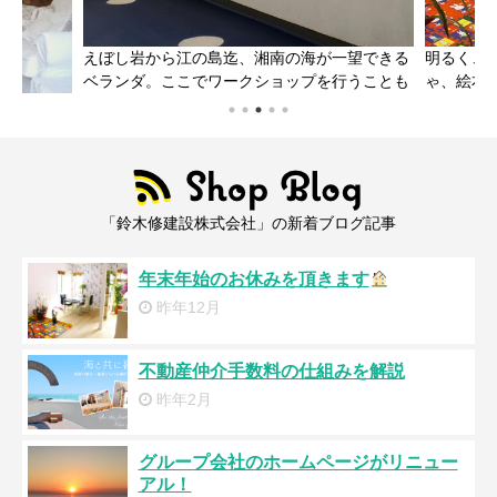
えぼし岩から江の島迄、湘南の海が一望できる
明るく、
ベランダ。ここでワークショップを行うことも
ゃ、絵本
ました
「鈴木修建設株式会社」の新着ブログ記事
。
年末年始のお休みを頂きます
昨年12月
不動産仲介手数料の仕組みを解説
昨年2月
グループ会社のホームページがリニュー
アル！