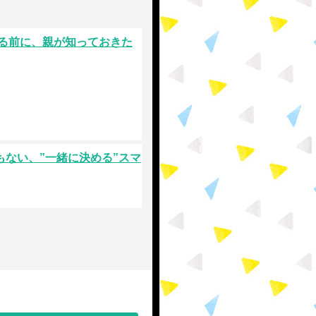
せる前に、親が知っておきた
もない、”一緒に決める”スマ
ジタル新時代：AIと安心して付
と約束で育てるAI時代の家