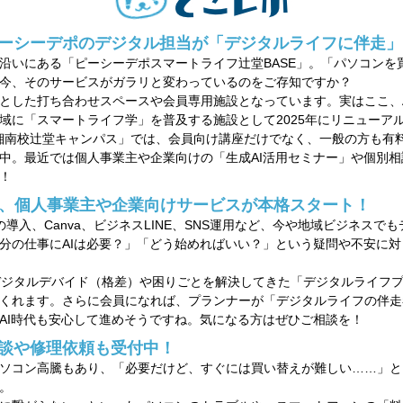
ーシーデポのデジタル担当が「デジタルライフに伴走」
沿いにある「ピーシーデポスマートライフ辻堂BASE」。「パソコンを
今、そのサービスがガラリと変わっているのをご存知ですか？
とした打ち合わせスペースや会員専用施設となっています。実はここ、
域に「スマートライフ学」を普及する施設として2025年にリニュー
湘南校辻堂キャンパス」では、会員向け講座だけでなく、一般の方も有
中。最近では個人事業主や企業向けの「生成AI活用セミナー」や個別
！
など、個人事業主や企業向けサービスが本格スタート！
spaceの導入、Canva、ビジネスLINE、SNS運用など、今や地域ビジネ
分の仕事にAIは必要？」「どう始めればいい？」という疑問や不安に
デジタルデバイド（格差）や困りごとを解決してきた「デジタルライフ
くれます。さらに会員になれば、プランナーが「デジタルライフの伴走
AI時代も安心して進めそうですね。気になる方はぜひご相談を！
談や修理依頼も受付中！
ソコン高騰もあり、「必要だけど、すぐには買い替えが難しい……」と
。