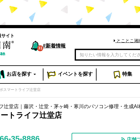
報サイト
とことこ湘
#
新着情報
31
お店
を探す
イベント
を探す
特集
ポスマートライフ辻堂店
フ辻堂店｜藤沢・辻堂・茅ヶ崎・寒川のパソコン修理・生成AI
マートライフ辻堂店
66-35-8886
店舗