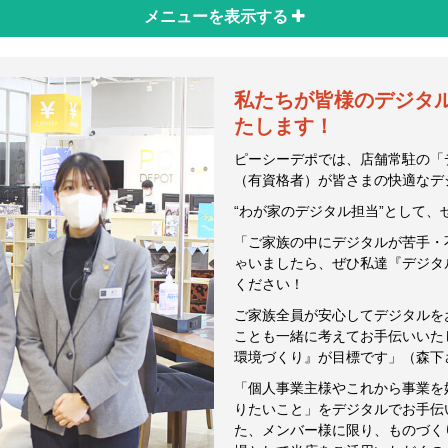
2か月前
メニューを
表示する
私たちが皆様のデジタ
【子育て】デジタル時代：AIに丸投げしない！親が「主導
たします！
もの一生モノの思考力
2か月前
ピーシーデポでは、店舗常駐の「
（有資格者）が皆さまの快適なデ
“わが家のデジタル担当”として、
「ご家族の中にデジタルが苦手・
ゃいましたら、ぜひ私達『デジタ
【子育て】デジタル新時代：AIを「味方」にするヒント
ください！
2か月前
ご家族全員が安心してデジタルを
ことも一緒に考えてお手伝いいた
環境づくり』が目標です」（森下
「個人事業主様やこれから事業を
りたいこと」をデジタルでお手伝
た、メンバー様に限り、ものづく
第5回とこデポマルシェ開催決定！