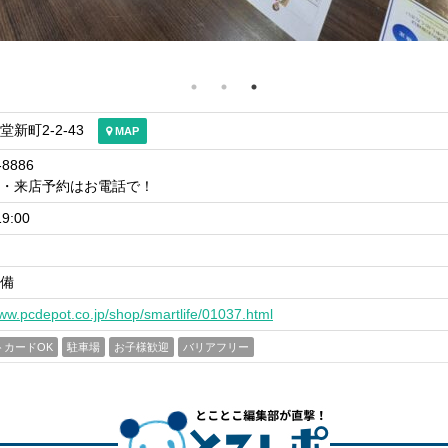
新町2-2-43
MAP
-8886
・来店予約はお電話で！
9:00
備
www.pcdepot.co.jp/shop/smartlife/01037.html
トカードOK
駐車場
お子様歓迎
バリアフリー