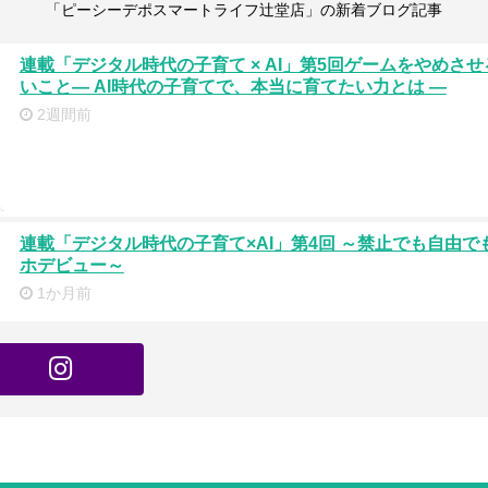
「ピーシーデポスマートライフ辻堂店」の新着ブログ記事
連載「デジタル時代の子育て × AI」第5回ゲームをやめさ
いこと― AI時代の子育てで、本当に育てたい力とは ―
2週間前
連載「デジタル時代の子育て×AI」第4回 ～禁止でも自由で
ホデビュー～
1か月前
連載「デジタル時代の子育て × AI」 第3回 【子育て】デ
き合う「わが家のルール」のつくり方 ～禁止ではなく、対話
庭教育～