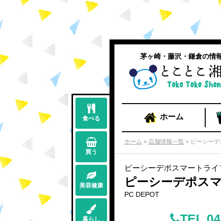
茅ヶ崎・藤沢・鎌倉の情
ホーム
食べる
ホーム
»
店舗情報一覧
»
ピーシーデ
買う
ピーシーデポスマートライ
ピーシーデポス
美容健康
PC DEPOT
TEL 04
暮らし