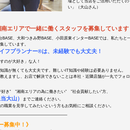
場として当店をご活用いただくの
5ヶ月前
い」（大山さん）
湘南エリアで一緒に働くスタッフを募集しています
台BASE、大和つきみ野BASE、小田原東インターBASEでは、私たち
集しています。
イフプランナー®は、未経験でも大丈夫！
すのが大好き」な人！
知識が無くても大丈夫です。難しいIT知識や経験は必要ありません。
教えますし、お店で解決できないことは本社・近隣店舗が一丸でフォロ
第4回とこデポマルシェ開催決定！
昨年12月
好き” ”湘南エリアの為に働きたい” ”社会貢献したい”方、
用担当大山）
までご連絡ください。
の職業を見学してみたいという方もお気軽にご相談ください。
————————————————–
ー募集中！》
【求人】【PCデポ】湘南エリアで稼ぐ地域貢献したい方募