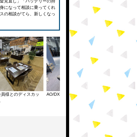
金見直し」「バッテリーの持
身になって相談に乗ってくれ
スの相談がてら、新しくなっ
会員様とのディスカッ
AO/DX会員様専用space
メンバ
ス