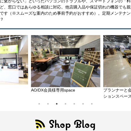
に繋がらない」といったパソコンのトラブルや、スマートフォンの「料
ど、窓口ではあらゆる相談に対応。他店購入品や保証切れの機器でも親
です（※スムーズな案内のため事前予約がおすすめ）。定期メンテナン
？
AO/DX会員様専用space
プランナーと
ションスペー