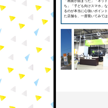
「画面が固まった」「ネット
ち」「子ども向けスマホ」な
るのが本当に心強いポイント
た店舗を、一度覗いてみては
堂
ce