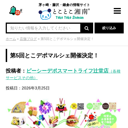
茅ヶ崎・藤沢・鎌倉の情報サイト
#
Toggl
31
navig
絞り込み
ホーム
»
店舗ブログ
»
第5回とこデポマルシェ開催決定！
第5回とこデポマルシェ開催決定！
投稿者：
ピーシーデポスマートライフ辻堂店
（各種
サービスその他）
投稿日：2026年3月25日