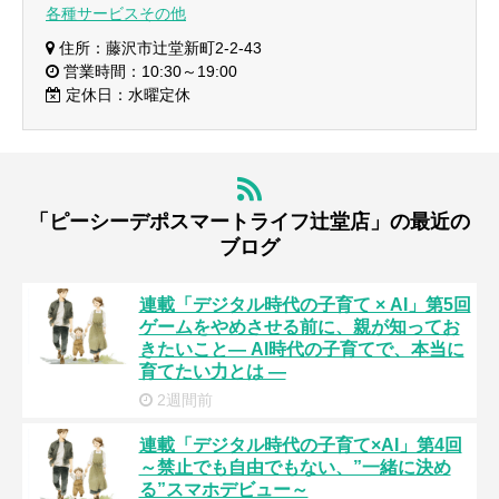
各種サービスその他
住所：藤沢市辻堂新町2-2-43
営業時間：10:30～19:00
定休日：水曜定休
「ピーシーデポスマートライフ辻堂店」の最近の
ブログ
連載「デジタル時代の子育て × AI」第5回
ゲームをやめさせる前に、親が知ってお
きたいこと― AI時代の子育てで、本当に
育てたい力とは ―
2週間前
連載「デジタル時代の子育て×AI」第4回
～禁止でも自由でもない、”一緒に決め
る”スマホデビュー～