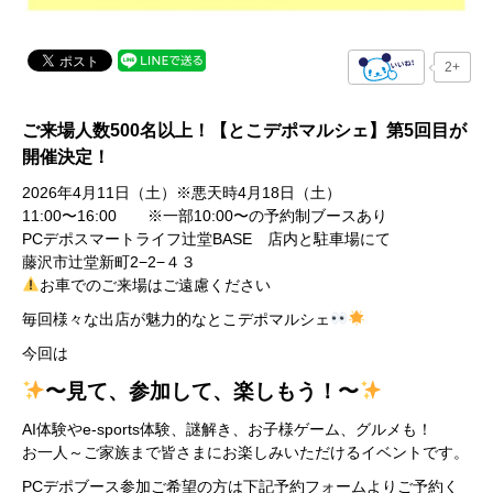
2+
ご来場人数500名以上！
【とこデポマルシェ】第5
回目が
開催決定！
2026年4月11日（土）※悪天時4月18日（土）
11:00〜16:00 ※一部10:00〜の予約制ブースあり
PCデポスマートライフ辻堂BASE 店内と駐車場にて
藤沢市辻堂新町2−2−４３
お車でのご来場はご遠慮ください
毎回様々な出店が魅力的なとこデポマルシェ
今回は
〜見て、参加して、楽しもう！〜
AI体験やe-sports体験、謎解き、お子様ゲーム、グルメも！
お一人～ご家族まで皆さまにお楽しみいただけるイベントです。
PCデポブース参加ご希望の方は下記予約フォームよりご予約く