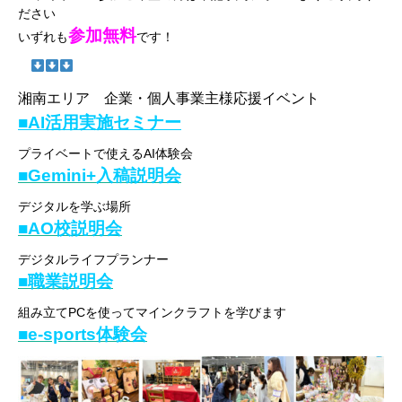
ださい
参加無料
いずれも
です！
湘南エリア 企業・個人事業主様応援イベント
■AI活用実施セミナー
プライベートで使えるAI体験会
■Gemini+入稿説明会
デジタルを学ぶ場所
■AO校説明会
デジタルライフプランナー
■職業説明会
組み立てPCを使ってマインクラフトを学びます
■e-sports体験会