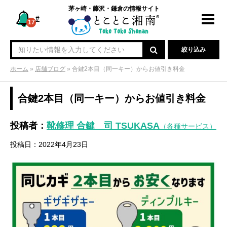
茅ヶ崎・藤沢・鎌倉の情報サイト
#
Toggl
17
navig
絞り込み
ホーム
»
店舗ブログ
»
合鍵2本目（同一キー）からお値引き料金
合鍵2本目（同一キー）からお値引き料金
投稿者：
靴修理 合鍵 司 TSUKASA
（各種サービス）
投稿日：2022年4月23日