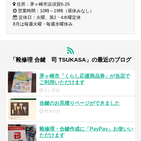
住所：茅ヶ崎市浜須賀6-25
営業時間：10時～19時（昼休みなし）
定休日：火曜、第2・4水曜定休
8月は毎週火曜・毎週水曜休み
「靴修理 合鍵 司 TSUKASA」の最近のブログ
茅ヶ崎市「くらし応援商品券」が当店で
ご利用いただけます
5ヶ月前
合鍵のお見積りページができました
昨年8月
靴修理・合鍵作成に「PayPay」お使いい
ただけます