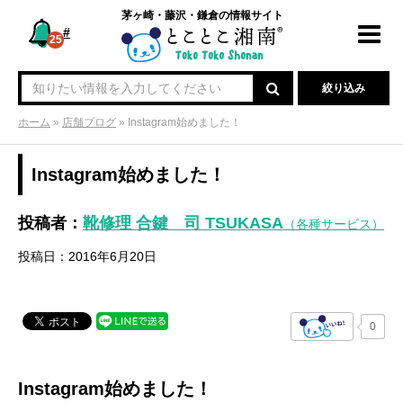
茅ヶ崎・藤沢・鎌倉の情報サイト
#
Toggl
25
navig
絞り込み
ホーム
»
店舗ブログ
»
Instagram始めました！
Instagram始めました！
投稿者：
靴修理 合鍵 司 TSUKASA
（各種サービス）
投稿日：2016年6月20日
0
Instagram始めました！