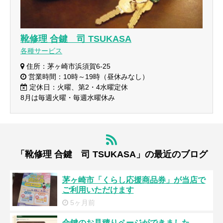
靴修理 合鍵 司 TSUKASA
各種サービス
住所：茅ヶ崎市浜須賀6-25
営業時間：10時～19時（昼休みなし）
定休日：火曜、第2・4水曜定休
8月は毎週火曜・毎週水曜休み
「靴修理 合鍵 司 TSUKASA」の最近のブログ
茅ヶ崎市「くらし応援商品券」が当店で
ご利用いただけます
5ヶ月前
合鍵のお見積りページができました