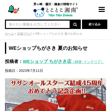
茅ヶ崎・藤沢・鎌倉の情報サイト
#
Toggl
25
navig
絞り込み
ホーム
»
店舗ブログ
»
WEショップちがさき 夏のお知らせ
WEショップちがさき 夏のお知らせ
投稿者：
WEショップ ちがさき店
（雑貨･インテリア）
投稿日：2023年7月11日