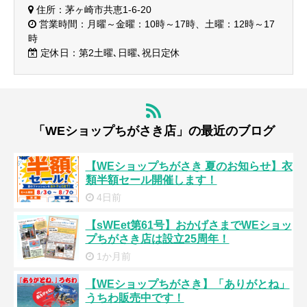
住所：茅ヶ崎市共恵1-6-20
営業時間：月曜～金曜：10時～17時、土曜：12時～17
時
定休日：第2土曜､日曜､祝日定休
「WEショップちがさき店」の最近のブログ
【WEショップちがさき 夏のお知らせ】衣
類半額セール開催します！
4日前
【sWEet第61号】おかげさまでWEショッ
プちがさき店は設立25周年！
1か月前
【WEショップちがさき】「ありがとね」
うちわ販売中です！