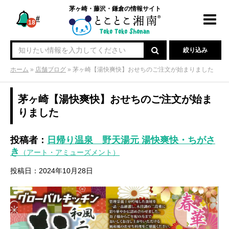
茅ヶ崎・藤沢・鎌倉の情報サイト
#
Toggl
18
navig
絞り込み
ホーム
»
店舗ブログ
»
茅ヶ崎【湯快爽快】おせちのご注文が始まりました
茅ヶ崎【湯快爽快】おせちのご注文が始ま
りました
投稿者：
日帰り温泉 野天湯元 湯快爽快・ちがさ
き
（アート・アミューズメント）
投稿日：2024年10月28日