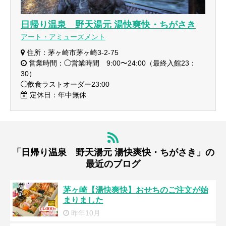
日帰り温泉 野天湯元 湯快爽快・ちがさき
アート・アミューズメント
住所：茅ヶ崎市茅ヶ崎3-2-75
営業時間：◯営業時間 9:00〜24:00（最終入館23：
30）
◯飲食ラストオーダー23:00
定休日：年中無休
「日帰り温泉 野天湯元 湯快爽快・ちがさき」の
最近のブログ
茅ヶ崎【湯快爽快】おせちのご注文が始
まりました
昨年10月