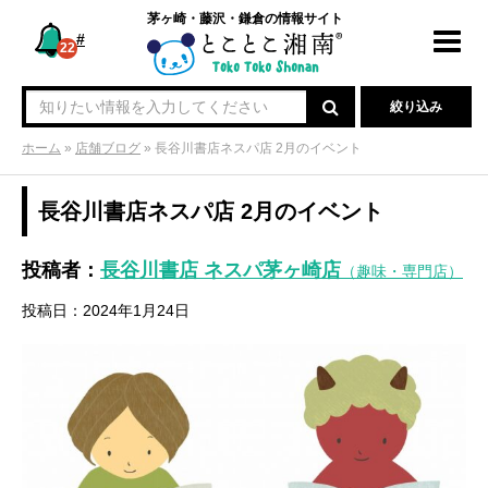
茅ヶ崎・藤沢・鎌倉の情報サイト
#
Toggl
22
navig
絞り込み
ホーム
»
店舗ブログ
»
長谷川書店ネスパ店 2月のイベント
長谷川書店ネスパ店 2月のイベント
投稿者：
長谷川書店 ネスパ茅ヶ崎店
（趣味・専門店）
投稿日：2024年1月24日