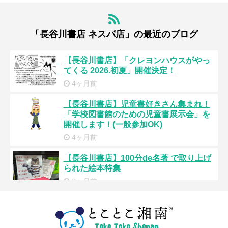
「長谷川書店 ネスパ店」の最近のブログ
【長谷川書店】「クレヨンハウスがやっ
てくる 2026.初夏」開催決定！
4ヶ月前
【長谷川書店】児童書好きさん集まれ！
「学校図書館のための児童書展示会」を
開催します！(一般参加OK)
4ヶ月前
【長谷川書店】100分de名著 で取り上げ
られた絵本特集
6ヶ月前
【長谷川書店】ちくま文庫40周年フェア
開催中です
昨年10月