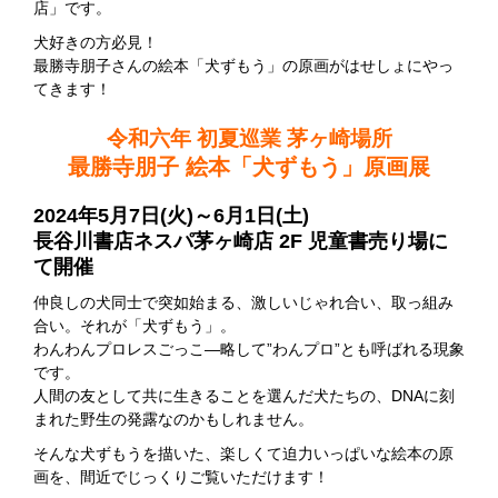
店」です。
犬好きの方必見！
最勝寺朋子さんの絵本「犬ずもう」の原画がはせしょにやっ
てきます！
令和六年 初夏巡業 茅ヶ崎場所
最勝寺朋子 絵本「犬ずもう」原画展
2024年5月7日(火)～6月1日(土)
長谷川書店ネスパ茅ヶ崎店 2F 児童書売り場に
て開催
仲良しの犬同士で突如始まる、激しいじゃれ合い、取っ組み
合い。それが「犬ずもう」。
わんわんプロレスごっこ―略して”わんプロ”とも呼ばれる現象
です。
人間の友として共に生きることを選んだ犬たちの、DNAに刻
まれた野生の発露なのかもしれません。
そんな犬ずもうを描いた、楽しくて迫力いっぱいな絵本の原
画を、間近でじっくりご覧いただけます！