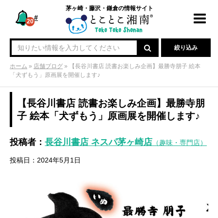
茅ヶ崎・藤沢・鎌倉の情報サイト
#
Toggl
20
navig
絞り込み
ホーム
»
店舗ブログ
»
【長谷川書店 読書お楽しみ企画】最勝寺朋子 絵本
「犬ずもう」原画展を開催します♪
【長谷川書店 読書お楽しみ企画】最勝寺朋
子 絵本「犬ずもう」原画展を開催します♪
投稿者：
長谷川書店 ネスパ茅ヶ崎店
（趣味・専門店）
投稿日：2024年5月1日