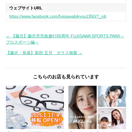
ウェブサイトURL
https://www.facebook.com/fujisawabikyou1950/?_rdr
← 【藤沢】藤沢市市政施行85周年 FUJISAWA SPORTS PARK～
投
プロスポーツ編～
稿
【藤沢・長後】新田 五月 ガラス個展 →
ナ
ビ
ゲ
こちらのお店も見られています
ー
シ
ョ
ン