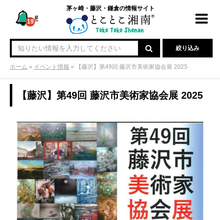
茅ヶ崎・藤沢・鎌倉の情報サイト
#
Toggl
19
navig
絞り込み
ホーム
»
イベント情報
»
【藤沢】第49回 藤沢市美術家協会展 2025
【藤沢】第49回 藤沢市美術家協会展 2025