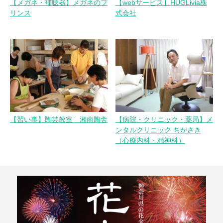
【メガネ・補聴器】メガネのプ
【webサービス】HUGLivia株
リンス
式会社
【習い事】陶芸教室 湘南陶舎
【病院・クリニック・薬局】メ
ンタルクリニック ちがさき
（心療内科・精神科）