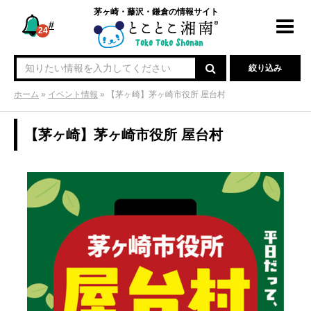
茅ヶ崎・藤沢・鎌倉の情報サイト
#
Toggl
24
navig
絞り込み
ホーム
»
イベント情報
»
【茅ヶ崎】茅ヶ崎市役所 屋台村
【茅ヶ崎】茅ヶ崎市役所 屋台村