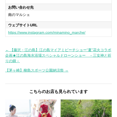
お問い合わせ先
南のマルシェ
ウェブサイトURL
https://www.instagram.com/minamino_marche/
← 【藤沢・江の島】江の島マイアミビーチショー“夏”花火コラボ
投
企画★江の島海水浴場スペシャルドローンショー －三女神と祈
りの鐘－
稿
ナ
【茅ヶ崎】柳島スポーツ公園納涼祭 →
ビ
ゲ
ー
こちらのお店も見られています
シ
ョ
ン