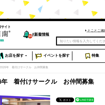
報サイト
とことこ湘
#
新着情報
24
お店
を探す
イベント
を探す
特集
2026年 着付けサークル お仲間募集
26年 着付けサークル お仲間募集