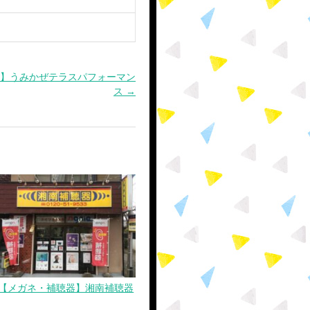
】うみかぜテラスパフォーマン
ス →
【メガネ・補聴器】湘南補聴器