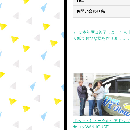
TEL
お問い合わせ先
← ※本年度は終了しました※
投
り紙でおひな様を作りましょう
稿
ナ
ビ
ゲ
ー
シ
ョ
【ペット】トータルケアドッグ
サロンWANHOUSE