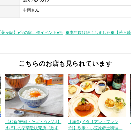
045-252-2312
中南さん
【茅ヶ崎】●谷の家工作イベント●折
※本年度は終了しました※【茅ヶ崎
こちらのお店も見られています
【和食(寿司・そば・うどん)】
【洋食(イタリアン・フレン
えぼしの雫製造販売所（欣ず
チ)】欧米・小笠原郷土料理