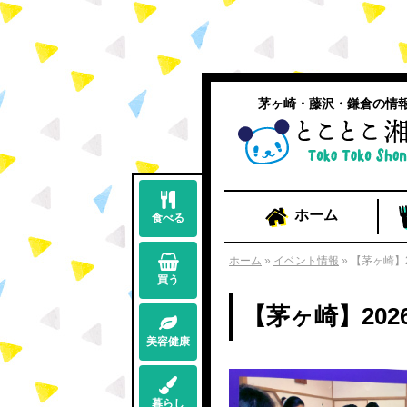
茅ヶ崎・藤沢・鎌倉の情
ホーム
食べる
ホーム
»
イベント情報
»
【茅ヶ崎】
買う
【茅ヶ崎】20
美容健康
暮らし