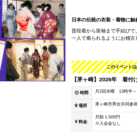
日本の伝統の衣装・着物に触
普段着から留袖まで手結びで
一人で着られるようにお稽古
このイベントは
【茅ヶ崎】2026年 着
月2回水曜 13時半～
時間
茅ヶ崎市男女共同参画
場所
月額 1,500円
料金
※入会金なし