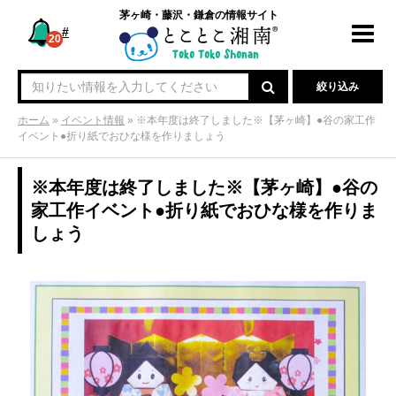
茅ヶ崎・藤沢・鎌倉の情報サイト
#
Toggl
20
navig
絞り込み
ホーム
»
イベント情報
»
※本年度は終了しました※【茅ヶ崎】●谷の家工作
イベント●折り紙でおひな様を作りましょう
※本年度は終了しました※【茅ヶ崎】●谷の
家工作イベント●折り紙でおひな様を作りま
しょう