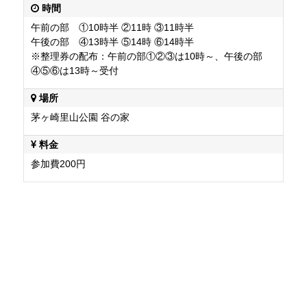
時間
午前の部 ①10時半 ②11時 ③11時半
午後の部 ④13時半 ⑤14時 ⑥14時半
※整理券の配布：午前の部①②③は10時～、午後の部
④⑤⑥は13時～受付
場所
茅ヶ崎里山公園 谷の家
料金
参加費200円