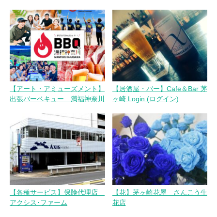
ー
シ
ョ
ン
【アート・アミューズメント】
【居酒屋・バー】Cafe＆Bar 茅
出張バーベキュー 満福神奈川
ヶ崎 Login (ログイン)
【各種サービス】保険代理店
【花】茅ヶ崎花屋 さんこう生
アクシス･ファーム
花店