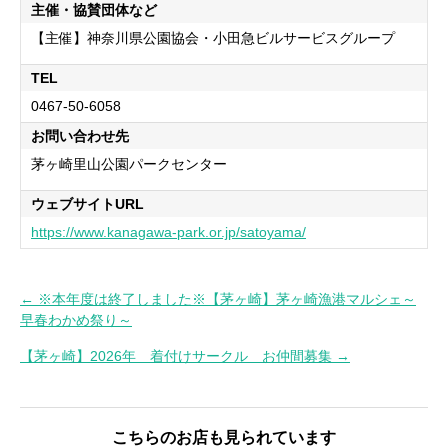
主催・協賛団体など
【主催】神奈川県公園協会・小田急ビルサービスグループ
TEL
0467-50-6058
お問い合わせ先
茅ヶ崎里山公園パークセンター
ウェブサイトURL
https://www.kanagawa-park.or.jp/satoyama/
← ※本年度は終了しました※【茅ヶ崎】茅ヶ崎漁港マルシェ～
投
早春わかめ祭り～
稿
【茅ヶ崎】2026年 着付けサークル お仲間募集 →
ナ
ビ
ゲ
こちらのお店も見られています