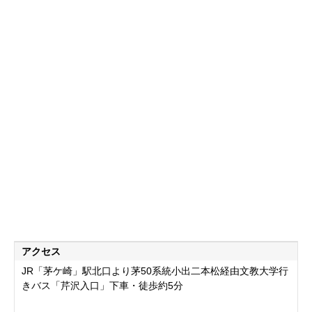
アクセス
JR「茅ケ崎」駅北口より茅50系統小出二本松経由文教大学行
きバス「芹沢入口」下車・徒歩約5分