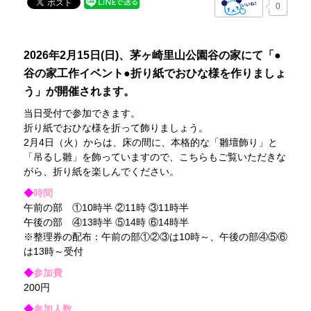
0
2026年2月15日(日)、茅ヶ崎里山公園谷の家にて「●
谷の家工作イベント●折り紙でおひな様を作りましょ
う」が開催されます。
当日受付で参加できます。
折り紙でおひな様を折って飾りましょう。
2
月
4
日（火）からは、床の間に、本格的な「雛壇飾り」と
「吊るし雛」を飾っていますので、こちらもご覧いただきな
がら、折り紙を楽しんでください。
◆
時間
午前の部 ①10時半 ②11時 ③11時半
午後の部 ④13時半 ⑤14時 ⑥14時半
※整理券の配布：午前の部①②③は10時～、午後の部④⑤⑥
は13時～受付
◆
参加費
200円
◆
参加人数