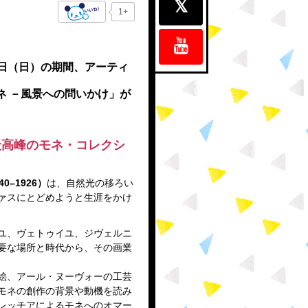
1+
24日（日）の期間、アーティ
ネ －風景への問いかけ」
が
最高峰のモネ・コレクシ
0–1926）
は、自然光の移ろい
ァスにとどめようと生涯をかけ
ユ、ヴェトゥイユ、ジヴェルニ
要な場所と時代から、その画業
絵、アール・ヌーヴォーの工芸
モネの創作の背景や動機を読み
レッチアによるモネへのオマー