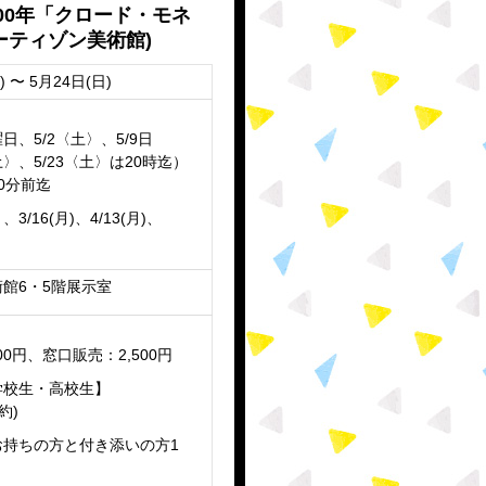
00年「クロード・モネ
ーティゾン美術館)
) 〜 5月24日(日)
日、5/2〈土〉、5/9日
土〉、5/23〈土〉は20時迄）
0分前迄
、3/16(月)、4/13(月)、
館6・5階展示室
00円、窓口販売：2,500円
学校生・高校生】
約)
お持ちの方と付き添いの方1