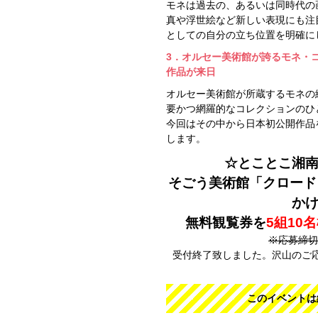
モネは過去の、あるいは同時代の
真や浮世絵など新しい表現にも注
としての自分の立ち位置を明確に
3．オルセー美術館が誇るモネ・
作品が来日
オルセー美術館が所蔵するモネの
要かつ網羅的なコレクションのひ
今回はその中から日本初公開作品
します。
☆とことこ湘
そごう美術館
「クロード
か
無料観覧券を
5組10
※応募締切2
受付終了致しました。沢山のご
このイベントは