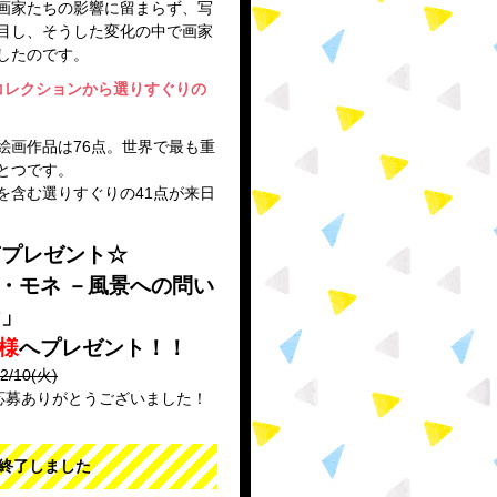
画家たちの影響に留まらず、写
目し、そうした変化の中で画家
したのです。
コレクションから選りすぐりの
絵画作品は76点。世界で最も重
とつです。
を含む選りすぐりの41点が来日
南プレゼント☆
・モネ －風景への問い
け」
名様
へプレゼント！！
/10(火)
応募ありがとうございました！
終了しました