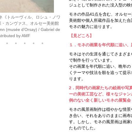
ジュとして制作された没入型の映
モネの作品41点を含む、オルセー
美術館や個人所蔵作品を加えた合
モネの魅力に迫ります。
【見どころ】
１．モネの画業を年代順に追い、
モネはその生涯を通じてさまざま
で制作を行っています。
その画業を年代順に追い、晩年の
くテーマや技法を順を追って提示
ります。
2．同時代の画家たちの絵画や写
ーの美術工芸など、様々なジャン
例のない全く新しいモネの展覧会
モネの風景画制作は穏やかな情景
き合い、それをありのままに画布
す。しかし、モネの風景画は画家
たものでした。