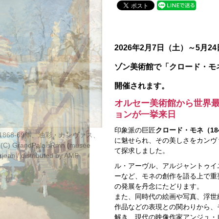
2026年2月7日（土）～5月
ゾン美術館で
「クロード・モ
開催されます。
オルセー美術館から世界
ョンが一挙来日
印象派の巨匠
クロード・モネ（184
868-69年、油彩・カンヴァス、
に魅せられ、その美しさをカンヴ
 GrandPalaisRmn (musée
て探求しました。
rjean / distributed by AMF
ル・アーヴル、アルジャントゥイ
ーなど、モネの創作を語る上で重
の発展を丹念にたどります。
また、同時代の絵画や写真、浮世
作品などの表現との関わりから、
解き、現代の映像作家アンジュ・