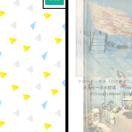
クロード・モネ《かささぎ》1
オルセー美術館蔵 Photo (C)
d’Orsay) / Adrien Didie