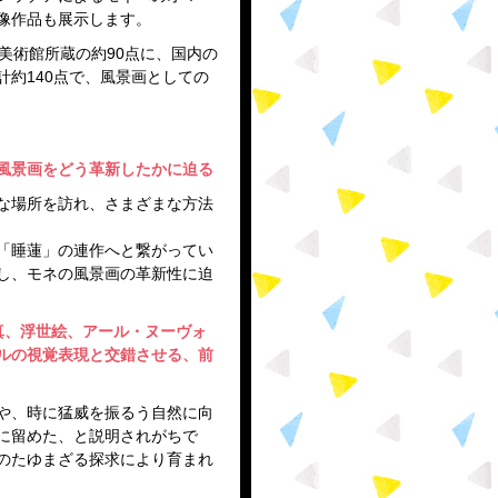
像作品も展示します。
美術館所蔵の約90点に、国内の
計約140点で、風景画としての
風景画をどう革新したかに迫る
な場所を訪れ、さまざまな方法
「睡蓮」の連作へと繋がってい
し、モネの風景画の革新性に迫
真、浮世絵、アール・ヌーヴォ
ルの視覚表現と交錯させる、前
や、時に猛威を振るう自然に向
に留めた、と説明されがちで
のたゆまざる探求により育まれ