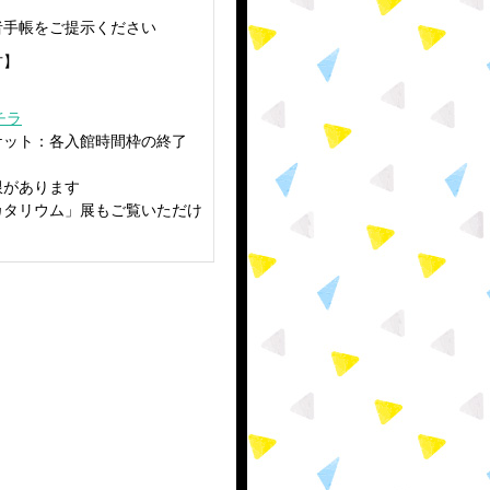
者手帳をご提示ください
方】
チラ
ケット：各入館時間枠の終了
限があります
カタリウム」展もご覧いただけ