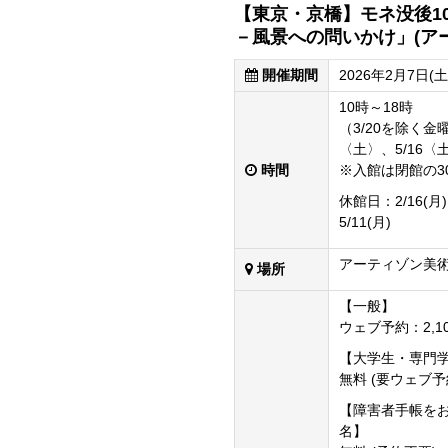
【東京・京橋】モネ没後1
－風景への問いかけ」(ア
開催期間
2026年2月7日(土
10時～18時
（3/20を除く金曜
〈土〉、5/16〈
時間
※入館は閉館の3
休館日：2/16(月) 
5/11(月)
アーティゾン美術
場所
【一般】
ウェブ予約：2,1
【大学生・専門
無料 (要ウェブ予
【障害者手帳を
名】