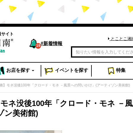
報サイト
とことこ湘
#
新着情報
19
お店
を探す
イベント
を探す
特集
橋】モネ没後100年「クロード・モネ －風景への問いかけ」(アーティゾン美術館)
モネ没後100年「クロード・モネ －
ゾン美術館)