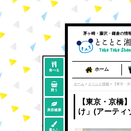
茅ヶ崎・藤沢・鎌倉の情
ホーム
食べる
ホーム
»
イベント情報
»
【東京・京
買う
【東京・京橋】
け」(アーティ
美容健康
暮らし