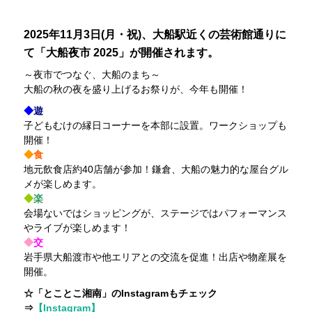
2025年11月3日(月・祝)、大船駅近くの芸術館通りに
て「大船夜市 2025」が開催されます。
～夜市でつなぐ、大船のまち～
大船の秋の夜を盛り上げるお祭りが、今年も開催！
◆
遊
子どもむけの縁日コーナーを本部に設置。ワークショップも
開催！
◆
食
地元飲食店約40店舗が参加！鎌倉、大船の魅力的な屋台グル
メが楽しめます。
◆
楽
会場ないではショッピングが、ステージではパフォーマンス
やライブが楽しめます！
◆
交
岩手県大船渡市や他エリアとの交流を促進！出店や物産展を
開催。
☆「とことこ湘南」のInstagramもチェック
⇒
【Instagram】