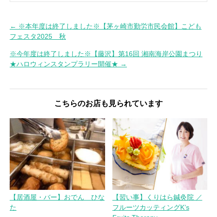
← ※本年度は終了しました※【茅ヶ崎市勤労市民会館】こども
投
フェスタ2025 秋
稿
※今年度は終了しました※【藤沢】第16回 湘南海岸公園まつり
ナ
★ハロウィンスタンプラリー開催★ →
ビ
ゲ
ー
こちらのお店も見られています
シ
ョ
ン
【居酒屋・バー】おでん ひな
【習い事】くりはら鍼灸院 ／
た
フルーツカッティングK’s