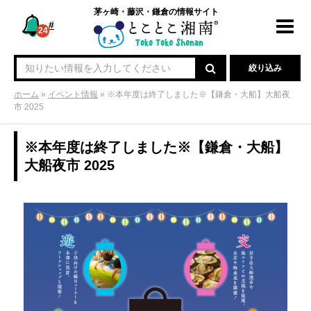
茅ヶ崎・藤沢・鎌倉の情報サイト
#
Toggl
24
navig
絞り込み
ホーム
»
イベント情報
»
※本年度は終了しました※【鎌倉・大船】大船夜
市 2025
※本年度は終了しました※【鎌倉・大船】
大船夜市 2025