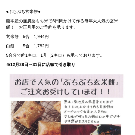
●ぷちぷち玄米餅●
熊本産の無農薬もち米で3日間かけて作る毎年大人気の玄米
餅！ お正月用のご予約を承ります。
玄米餅 5合 1,944円
白餅 5合 1,782円
5合分で約1キロ、1升（2キロ）も承っております。
※12月28日～31日に店頭で引き取り