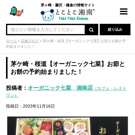
茅ヶ崎・藤沢・鎌倉の情報サイト
#
Toggl
25
navig
絞り込み
ホーム
»
店舗ブログ
»
茅ケ崎・桜道【オーガニック七菜】お節とお餅の予
約始まりました！
茅ケ崎・桜道【オーガニック七菜】お節と
お餅の予約始まりました！
投稿者：
オーガニック七菜 湘南店
（カフェ・レスト
ラン）
投稿日：2023年11月16日