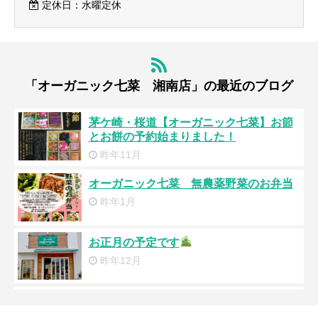
定休日：水曜定休
「オーガニック七菜 湘南店」の最近のブログ
茅ケ崎・桜道【オーガニック七菜】お節
とお餅の予約始まりました！
昨年11月
オーガニック七菜 無農薬野菜のお弁当
昨年1月
お正月の予定です
昨年12月
「オーガニック＆ベジおせち」ご予約承
り中。