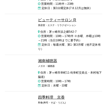
営業時間：11時半～23時
定休日：第3火曜定休(7.8.12月は無休)
ビューティーサロン R
美容室・エステ・リラクゼーション
住所：茅ヶ崎市浜之郷542-7
営業時間：10時～17時半 ※水曜、木曜は10時
～21時（当日18時までに要予約）
定休日：毎週火曜、第1･第3月曜（他不定休有
り）
湘南補聴器
メガネ・補聴器
住所：茅ヶ崎市幸町11-8(幸町交差点・本村地下
脇道)
営業時間：10時～17時
定休日：水曜・日曜
四季料理 京香
和食(寿司・そば・うどん)