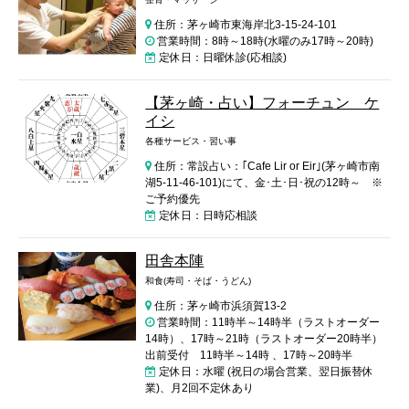
住所：茅ヶ崎市東海岸北3-15-24-101
営業時間：8時～18時(水曜のみ17時～20時)
定休日：日曜休診(応相談)
【茅ヶ崎・占い】フォーチュン ケ
イシ
各種サービス・習い事
住所：常設占い：｢Cafe Lir or Eir｣(茅ヶ崎市南
湖5-11-46-101)にて、金･土･日･祝の12時～ ※
ご予約優先
定休日：日時応相談
田舎本陣
和食(寿司・そば・うどん)
住所：茅ヶ崎市浜須賀13-2
営業時間：11時半～14時半（ラストオーダー
14時）、17時～21時（ラストオーダー20時半）
出前受付 11時半～14時 、17時～20時半
定休日：水曜 (祝日の場合営業、翌日振替休
業)、月2回不定休あり