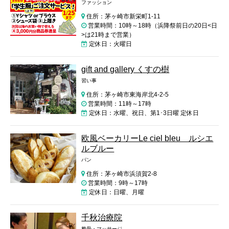
ファッション
住所：茅ヶ崎市新栄町1-11
営業時間：10時～18時（浜降祭前日の20日<日
>は21時まで営業）
定休日：火曜日
gift and gallery くすの樹
習い事
住所：茅ヶ崎市東海岸北4-2-5
営業時間：11時～17時
定休日：水曜、祝日、第1･3日曜 定休日
欧風ベーカリーLe ciel bleu ルシエ
ルブルー
パン
住所：茅ヶ崎市浜須賀2-8
営業時間：9時～17時
定休日：日曜、月曜
千秋治療院
整骨・マッサージ