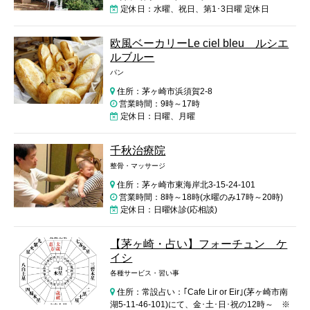
定休日：水曜、祝日、第1･3日曜 定休日
欧風ベーカリーLe ciel bleu ルシエ
ルブルー
パン
住所：茅ヶ崎市浜須賀2-8
営業時間：9時～17時
定休日：日曜、月曜
千秋治療院
整骨・マッサージ
住所：茅ヶ崎市東海岸北3-15-24-101
営業時間：8時～18時(水曜のみ17時～20時)
定休日：日曜休診(応相談)
【茅ヶ崎・占い】フォーチュン ケ
イシ
各種サービス・習い事
住所：常設占い：｢Cafe Lir or Eir｣(茅ヶ崎市南
湖5-11-46-101)にて、金･土･日･祝の12時～ ※