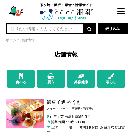
茅ヶ崎・藤沢・鎌倉の情報サイト
#
Toggl
24
navig
絞り込み
ホーム
»
店舗情報
店舗情報
食べる
買う
美容健康
暮らし
御菓子処 やくも
スイーツ(ケーキ・洋菓子・和菓子)
住所：茅ヶ崎市南湖2-5-1
営業時間：9時～17時
定休日：日曜日、水曜日(お盆･お彼岸などは営