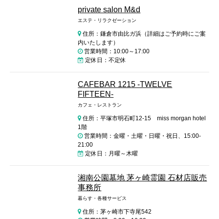
private salon M&d
エステ・リラクゼーション
住所：鎌倉市由比ガ浜（詳細はご予約時にご案
内いたします）
営業時間：10:00～17:00
定休日：不定休
CAFEBAR 1215 -TWELVE
FIFTEEN-
カフェ・レストラン
住所：平塚市明石町12-15 miss morgan hotel
1階
営業時間：金曜・土曜・日曜・祝日、15:00-
21:00
定休日：月曜～木曜
湘南公園墓地 茅ヶ崎霊園 石材店販売
事務所
暮らす・各種サービス
住所：茅ヶ崎市下寺尾542