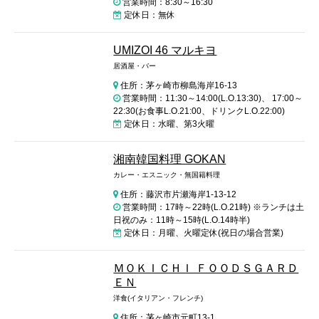
営業時間：8:30～16:30
定休日：無休
UMIZOI 46 マルキヨ
居酒屋・バー
住所：茅ヶ崎市柳島海岸16-13
営業時間：11:30～14:00(L.O.13:30)、 17:00～
22:30(お食事L.O.21:00、ドリンクL.O.22:00)
定休日：水曜、第3火曜
湘南韓国料理 GOKAN
カレー・エスニック・無国籍料理
住所：藤沢市片瀬海岸1-13-12
営業時間：17時～22時(L.O.21時) ※ランチは土
日祝のみ：11時～15時(L.O.14時半)
定休日：月曜、火曜定休(祝日の場合営業)
ＭＯＫＩＣＨＩ ＦＯＯＤＳＧＡＲＤ
ＥＮ
洋食(イタリアン・フレンチ)
住所：茅ヶ崎市元町13-1