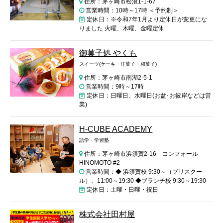
住所：茅ヶ崎市松浪1-1-67
営業時間：10時～17時 ＜予約制＞
定休日：※令和7年1月より定休日が変更にな
りました 火曜、木曜、金曜定休
御菓子処 やくも
スイーツ(ケーキ・洋菓子・和菓子)
住所：茅ヶ崎市南湖2-5-1
営業時間：9時～17時
定休日：日曜日、水曜日(お盆･お彼岸などは営
業)
H-CUBE ACADEMY
語学・学習塾
住所：茅ヶ崎市浜須賀2-16 コンフォール
HINOMOTO #2
営業時間：◆ 浜須賀校 9:30～（プリスクー
ル）、11:00～19:30 ◆ブランチ校 9:30～19:30
定休日：土曜・日曜・祝日
株式会社田村屋