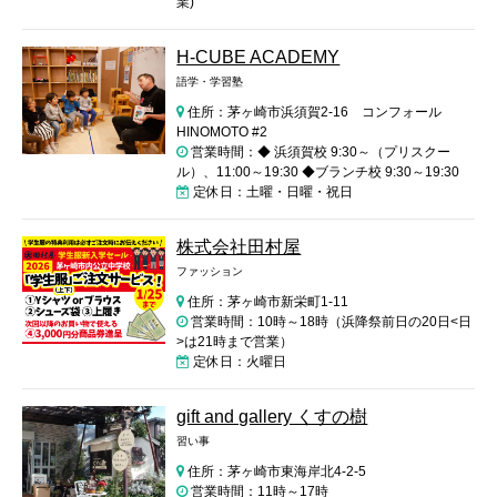
業)
H-CUBE ACADEMY
語学・学習塾
住所：茅ヶ崎市浜須賀2-16 コンフォール
HINOMOTO #2
営業時間：◆ 浜須賀校 9:30～（プリスクー
ル）、11:00～19:30 ◆ブランチ校 9:30～19:30
定休日：土曜・日曜・祝日
株式会社田村屋
ファッション
住所：茅ヶ崎市新栄町1-11
営業時間：10時～18時（浜降祭前日の20日<日
>は21時まで営業）
定休日：火曜日
gift and gallery くすの樹
習い事
住所：茅ヶ崎市東海岸北4-2-5
営業時間：11時～17時