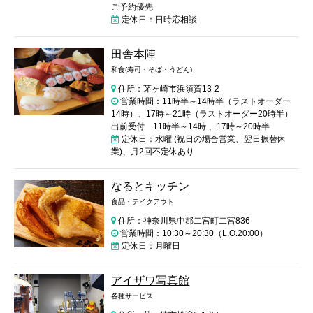
ご予約優先
定休日：日時応相談
田舎本陣
和食(寿司・そば・うどん)
住所：茅ヶ崎市浜須賀13-2
営業時間：11時半～14時半（ラストオーダー
14時）、17時～21時（ラストオーダー20時半）
出前受付 11時半～14時 、17時～20時半
定休日：水曜 (祝日の場合営業、翌日振替休
業)、月2回不定休あり
なるとキッチン
食品・テイクアウト
住所：神奈川県中郡二宮町二宮836
営業時間：10:30～20:30（L.O.20:00）
定休日：月曜日
アイザワ写真館
各種サービス