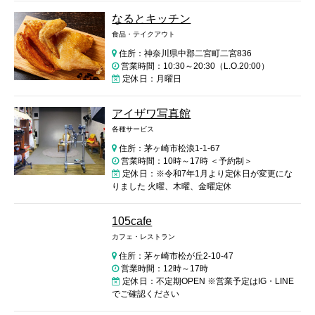
なるとキッチン
食品・テイクアウト
住所：神奈川県中郡二宮町二宮836
営業時間：10:30～20:30（L.O.20:00）
定休日：月曜日
アイザワ写真館
各種サービス
住所：茅ヶ崎市松浪1-1-67
営業時間：10時～17時 ＜予約制＞
定休日：※令和7年1月より定休日が変更にな
りました 火曜、木曜、金曜定休
105cafe
カフェ・レストラン
住所：茅ヶ崎市松が丘2-10-47
営業時間：12時～17時
定休日：不定期OPEN ※営業予定はIG・LINE
でご確認ください