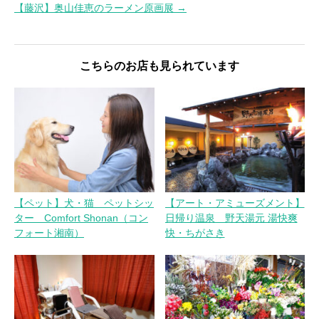
稿
【藤沢】奥山佳恵のラーメン原画展 →
ナ
ビ
ゲ
こちらのお店も見られています
ー
シ
ョ
ン
【ペット】犬・猫 ペットシッ
【アート・アミューズメント】
ター Comfort Shonan（コン
日帰り温泉 野天湯元 湯快爽
フォート湘南）
快・ちがさき