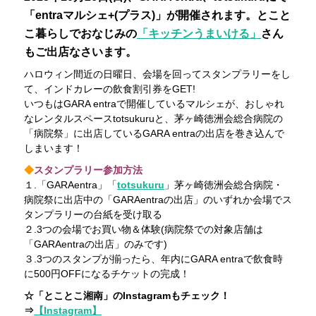
「entraマルシェ+(プラス)」が開催されます。とこと
こ暮らしでおなじみの
「キッチンうまいける」
さん
もご出店なさいます。
ハロウィン間近の日曜日、会場を回ってスタンプラリーをし
て、インドカレーの飲食割引券をGET!
いつもはGARA entraで開催しているマルシェが、おしゃれ
なレンタルスペースtotsukuruと、茅ヶ崎徳洲会総合病院の
「病院祭」に出店しているGARA entraの出店を巻き込んで
しまいます！
◆
スタンプラリー参加方法
１.「GARAentra」「
totsukuru
」茅ヶ崎徳洲会総合病院・
病院祭に出店中の「GARAentraの出店」のいずれか会場でス
タンプラリーの台紙を受け取る
２.3つの会場でお買い物＆体験(病院祭での対象店舗は
「GARAentraの出店」のみです)
３.3つのスタンプが揃ったら、年内にGARA entraで飲食時
に500円OFFになるチケットの完成！
☆「とことこ湘南」のInstagramもチェック！
⇒
【Instagram】