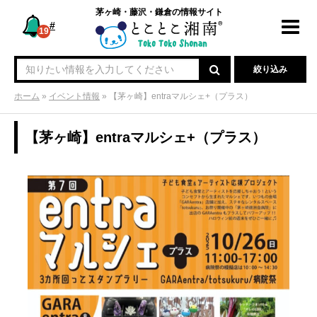
茅ヶ崎・藤沢・鎌倉の情報サイト
#
Toggl
19
navig
絞り込み
ホーム
»
イベント情報
»
【茅ヶ崎】entraマルシェ+（プラス）
【茅ヶ崎】entraマルシェ+（プラス）