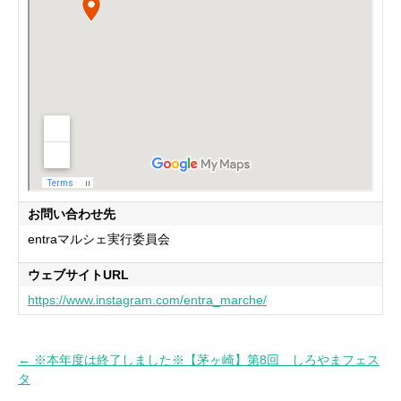
お問い合わせ先
entraマルシェ実行委員会
ウェブサイトURL
https://www.instagram.com/entra_marche/
← ※本年度は終了しました※【茅ヶ崎】第8回 しろやまフェス
投
タ