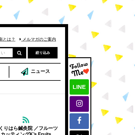
南とは？
メルマガのご案内
絞り込み
ニュース
LINE
くりはら鍼灸院 ／フルーツ
カッティングK’s Fruits