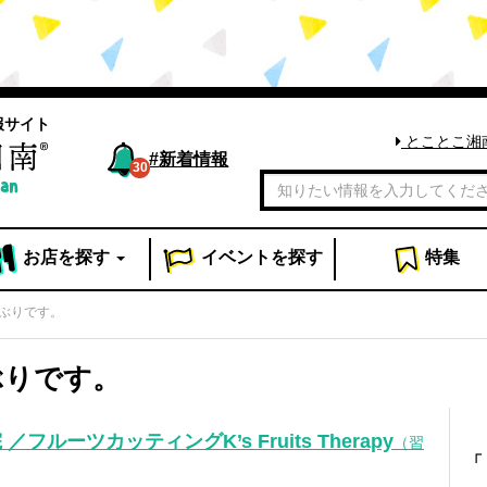
報サイト
とことこ湘
#
新着情報
30
お店
を探す
イベント
を探す
特集
ぶりです。
ぶりです。
フルーツカッティングK’s Fruits Therapy
（習
「