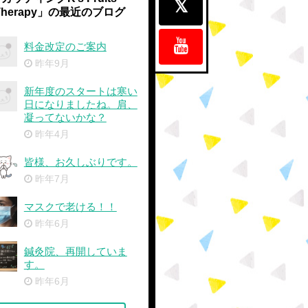
Therapy」の最近のブログ
料金改定のご案内
昨年9月
新年度のスタートは寒い
日になりましたね。肩、
凝ってないかな？
昨年4月
皆様、お久しぶりです。
昨年7月
マスクで老ける！！
昨年6月
鍼灸院、再開していま
す。
昨年6月