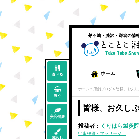
茅ヶ崎・藤沢・鎌倉の情
ホーム
食べる
ホーム
»
店舗ブログ
»
皆様、お久し
買う
皆様、お久し
美容健康
投稿者：
くりはら鍼灸院 ／
い事整骨・マッサージ）
暮らし