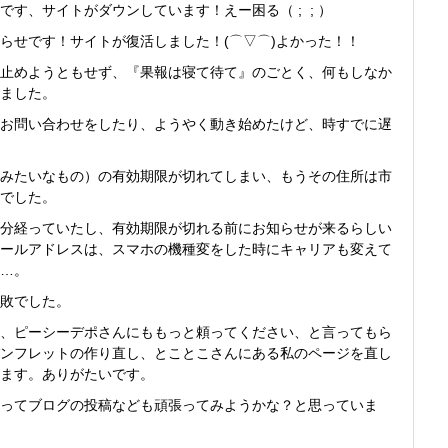
す、サイトがダウンしています！えー困る（ ; ; ）
らせです！サイトが復活しました！(⌒▽⌒)よかった！！
止めようともせず、『果報は寝て待て』のごとく、何もしなか
ました。
お問い合わせをしたり、ようやく動き始めたけど、時すでに遅
みたいなもの）の有効期限が切れてしまい、もうその住所は市
でした。
分経っていたし、有効期限が切れる前にお知らせが来るらしい
ールアドレスは、スマホの機種変をした時にキャリアも変えて
…。
敗でした。
、ピーシーデポさんにももっと頼ってください、と言ってもら
ンフレットの作り直し、とことこさんにある私のページを直し
ます。ありがたいです。
ってブログの投稿なども頑張ってみようかな？と思っていま