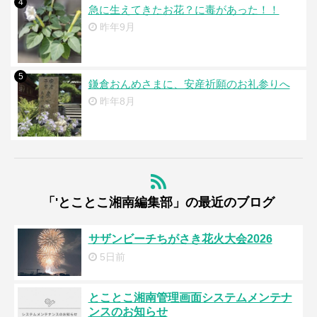
4
急に生えてきたお花？に毒があった！！
昨年9月
5
鎌倉おんめさまに、安産祈願のお礼参りへ
昨年8月
「'とことこ湘南編集部」の最近のブログ
サザンビーチちがさき花火大会2026
5日前
とことこ湘南管理画面システムメンテナ
ンスのお知らせ