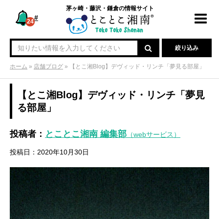
茅ヶ崎・藤沢・鎌倉の情報サイト
#
Toggl
24
navig
絞り込み
ホーム
»
店舗ブログ
»
【とこ湘Blog】デヴィッド・リンチ「夢見る部屋」
【とこ湘Blog】デヴィッド・リンチ「夢見
る部屋」
投稿者：
とことこ湘南 編集部
（webサービス）
投稿日：2020年10月30日