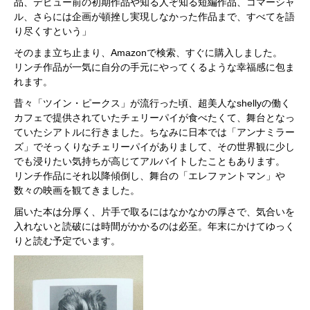
品、デビュー前の初期作品や知る人ぞ知る短編作品、コマーシャ
ル、さらには企画が頓挫し実現しなかった作品まで、すべてを語
り尽くすという」
そのまま立ち止まり、Amazonで検索、すぐに購入しました。
リンチ作品が一気に自分の手元にやってくるような幸福感に包ま
れます。
昔々「ツイン・ピークス」が流行った頃、超美人なshellyの働く
カフェで提供されていたチェリーパイが食べたくて、舞台となっ
ていたシアトルに行きました。ちなみに日本では「アンナミラー
ズ」でそっくりなチェリーパイがありまして、その世界観に少し
でも浸りたい気持ちが高じてアルバイトしたこともあります。
リンチ作品にそれ以降傾倒し、舞台の「エレファントマン」や
数々の映画を観てきました。
届いた本は分厚く、片手で取るにはなかなかの厚さで、気合いを
入れないと読破には時間がかかるのは必至。年末にかけてゆっく
りと読む予定でいます。