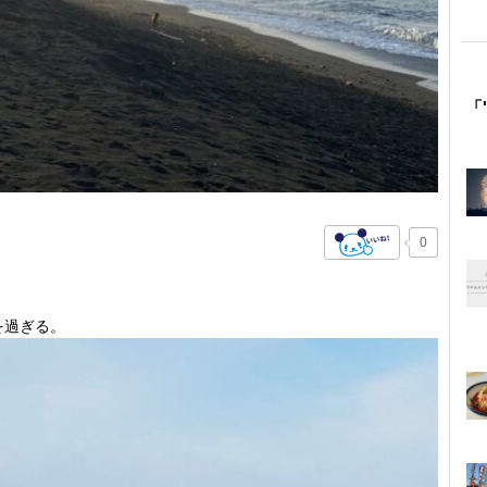
「
0
を過ぎる。