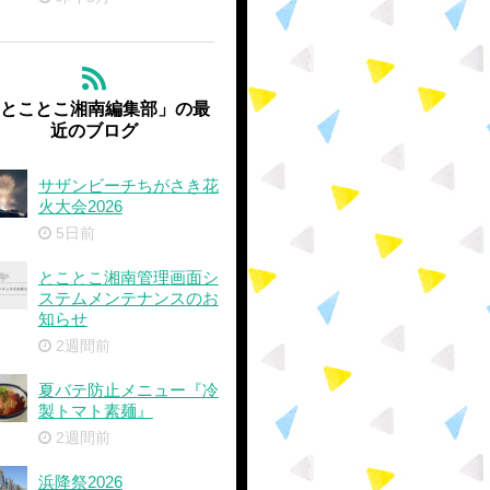
'とことこ湘南編集部」の最
近のブログ
サザンビーチちがさき花
火大会2026
5日前
とことこ湘南管理画面シ
ステムメンテナンスのお
知らせ
2週間前
夏バテ防止メニュー『冷
製トマト素麺』
2週間前
浜降祭2026