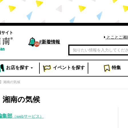
報サイト
とことこ湘
#
新着情報
24
お店
を探す
イベント
を探す
特集
g】湘南の気候
g】湘南の気候
編集部
（webサービス）