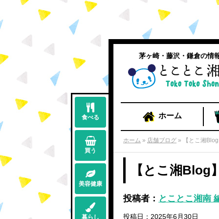
茅ヶ崎・藤沢・鎌倉の情
ホーム
食べる
ホーム
»
店舗ブログ
»
【とこ湘Blo
買う
【とこ湘Blo
美容健康
投稿者：
とことこ湘南 
投稿日：2025年6月30日
暮らし