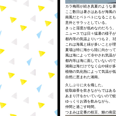
カラ梅雨が続き真夏のような暑
ここ数日は暑さはあるが海風の
南風だとベトベトになることも
意外とサラッとしている。
きっと湿度が低めなのだろう。
ニュースでは日々猛暑の様子が
都内等の気温よりいつも２、3
これは海風と緑が多いことが理
夏場は特に海から陸に向かって
風は海によって冷やされ気温が
都内等は海に面していないので
湘南は海だけでなく山や緑が多
植物の気化熱によって気温が低
自然に恵まれた湘南。
久しぶりに火を熾した。
蚊取線香を炊きながらではある
あまり汗をかいていないので蚊
ゆっくりお酒を飲みながら、
仲間と過ごす時間。
つまみは定番の枝豆、鯵の南蛮