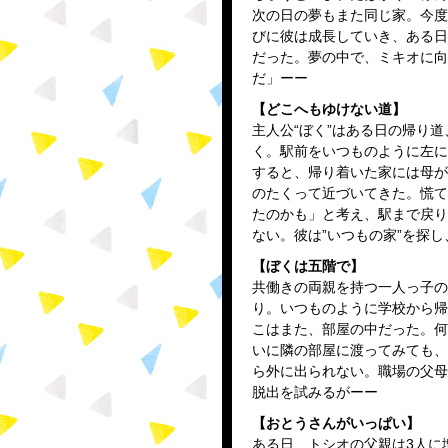
次の日の夢もまた同じ家。今度
びに彼は成長していき、ある日
だった。夢の中で、ミキオに向
だ」ーー
【どこへもゆけない道】
主人公“ぼく”はある日の帰り
く。駅前をいつものように左に
すると、帰り着いた家には母が
のたくって近づいてきた。慌て
たのかも」と考え、駅まで戻り
ない。彼は”いつもの家”を探
【ぼくは五階で】
共働きの両親を持つ一人っ子の
り。いつものように学校から帰
こはまた、部屋の中だった。何
いに隣の部屋に渡ってみても、
ら外に出られない。職場の父母
脱出を試みるがーー
【おとうさんがいっぱい】
ある日、トシオの父親は3人に