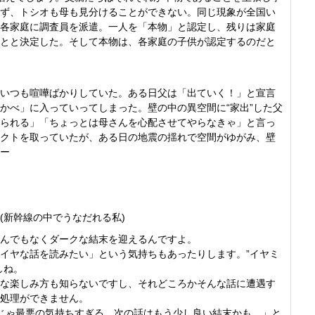
ず、トシオも母も見分けることができない。同じ現象が全国い
各家庭に調査員を派遣。一人を「本物」と認定し、残りは家庭
とと決定した。そして本物は、各家庭の子供が認定するのだと
いつも喧嘩ばかりしていた。ある日父は「出ていく！」と宣言
かべ」に入っていってしまった。壁の中の異空間に“家出”した父
られる」「ちょっとは母さんを心配させてやらなきゃ」と言っ
クトを取っていたが、ある日の地震の揺れで空間がゆがみ、壁
ー
(新幹線の中でうなだれる私)
んでもなくダークな結末を迎えるんですよ。
イヤな話を読みたい」という気持ちもあったりします。”イヤミ
しね。
な楽しみ方も知らないですし、それどころかそんな話に遭遇す
処理ができません。
じゃ最悪の気持ちすぎる。次の話はもう少し良い結末かも…」と