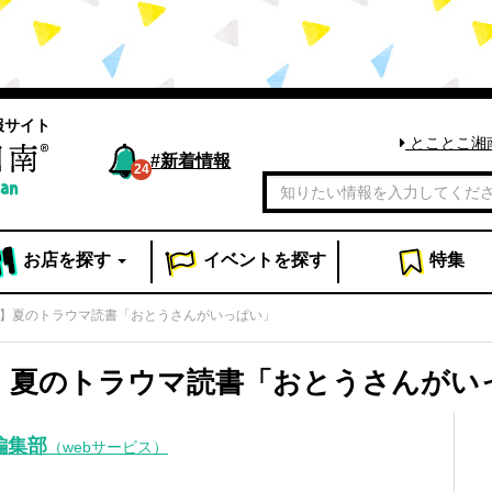
報サイト
とことこ湘
#
新着情報
24
お店
を探す
イベント
を探す
特集
og】夏のトラウマ読書「おとうさんがいっぱい」
g】夏のトラウマ読書「おとうさんがい
編集部
（webサービス）