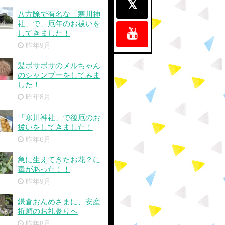
八方除で有名な「寒川神
社」で、厄年のお祓いを
してきました！
昨年9月
髪ボサボサのメルちゃん
のシャンプーをしてみま
した！
昨年8月
「寒川神社」で後厄のお
祓いをしてきました！
昨年6月
急に生えてきたお花？に
毒があった！！
昨年9月
鎌倉おんめさまに、安産
祈願のお礼参りへ
昨年8月