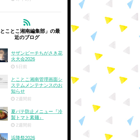
'とことこ湘南編集部」の最
近のブログ
サザンビーチちがさき花
火大会2026
5日前
とことこ湘南管理画面シ
ステムメンテナンスのお
知らせ
2週間前
夏バテ防止メニュー『冷
製トマト素麺』
2週間前
浜降祭2026