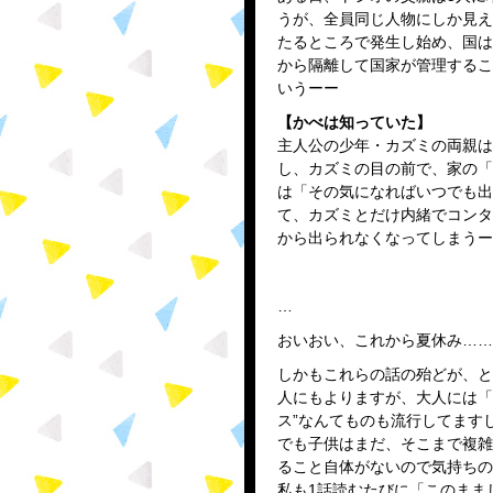
うが、全員同じ人物にしか見え
たるところで発生し始め、国は
から隔離して国家が管理するこ
いうーー
【かべは知っていた】
主人公の少年・カズミの両親は
し、カズミの目の前で、家の「
は「その気になればいつでも出
て、カズミとだけ内緒でコンタ
から出られなくなってしまうー
…
おいおい、これから夏休み……
しかもこれらの話の殆どが、と
人にもよりますが、大人には「
ス”なんてものも流行してます
でも子供はまだ、そこまで複雑
ること自体がないので気持ちの
私も1話読むたびに「このまま