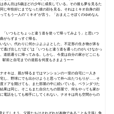
は赤ん坊は5歳ほどの少年に成長している。その後も夢を見るた
同じ年恰好にまでなった彼の顔を見る。それはミキオ自身の顔
ってもう一人の”ミキオ”が言う。「おまえこそぼくのゆめなん
道、「いつもとちょっと違う道を使って帰ってみよう」と思いつ
曲がらずまっすぐ帰る。
いない。代わりに何かぶよぶよとした、不定形の生き物が床を
て逃げ出した“ぼく”は「いつもと違う道を通ったのがいけなかっ
、道筋通りに帰ってみる。しかし、今度は自分の家がどこにも
し、駅前と自宅までの道筋を何度もさまようーー
ナオキは、親が帰るまではマンションの一室の自宅に一人き
宅し、野球にでも出かけようと思って外へ出たつもりが……そ
度ドアを開けても、また部屋の中に続いている。ベランダづた
結果は同じ。そこもまた自分たちの部屋で、何をやっても家か
に電話をしても相手にしてくれない。ナオキは尚も空間からの
増えてしまう。父親たちはそれぞれが本物であることを主張し争