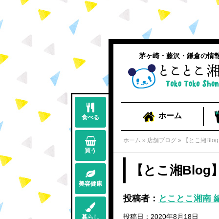
茅ヶ崎・藤沢・鎌倉の情
ホーム
食べる
ホーム
»
店舗ブログ
»
【とこ湘Bl
買う
【とこ湘Blo
美容健康
投稿者：
とことこ湘南 
投稿日：2020年8月18日
暮らし