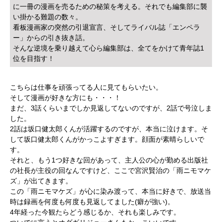
に一冊の漫画を売るための秘策を考える。それでも編集部に襲
い掛かる難題の数々。
看板漫画家の突然の引退宣言、そしてライバル誌「エンペラ
ー」からの引き抜き話。
そんな逆境を乗り越えて心ら編集部は、全てをかけて青年誌1
位を目指す！
こちらは仕事を頑張ってる人に見てもらいたい。
そして漫画が好きな方にも・・・！
まだ、3話くらいまでしか見返してないのですが、2話で号泣しま
した。
2話は坂口健太郎くんが活躍するのですが、本当に泣けます。そ
して坂口健太郎くんがかっこよすぎます。顔面が素晴らしいで
す。
それと、もう1つ好きな回があって、主人公の心が勤める出版社
の社長が主役の回なんですけど、ここで宮沢賢治の「雨ニモマケ
ズ」が出てきます。
この「雨ニモマケズ」が心に染み渡って、本当に好きで、放送当
時は録画を何度も何度も見返してました(癖が強い)。
4年経った今観たらどう感じるか、それも楽しみです。