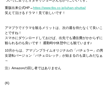
ついでに言うとオダギリジョーさんもかっこいいです。
重版出来公式HP→
https://www.tbs.co.jp/juhan-shuttai/
笑えて泣けるドラマ！見て欲しいです！
アマプラでドラマを観るメリットは、次の週を待たなくて良いこ
とですね！
スマホにダウンロードしておけば、出先でも通信費がかからずに
観られるのも良いです！ 通勤時や休憩中にも観ています♪
10月からは、アマゾンプライムオリジナルの「バチェラー」の男
女逆転バージョン「バチェロレッテ」が始まるのも楽しみだなぁ
～
注）Amazonの回し者ではありません
(K)