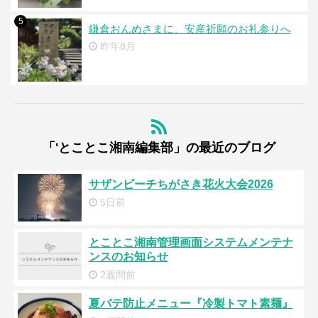
5
鎌倉おんめさまに、安産祈願のお礼参りへ
昨年8月
「'とことこ湘南編集部」の最近のブログ
サザンビーチちがさき花火大会2026
5日前
とことこ湘南管理画面システムメンテナ
ンスのお知らせ
2週間前
夏バテ防止メニュー『冷製トマト素麺』