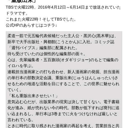
「重版出来」
TBSで火曜22時、2016年4月12日～6月14日まで放送されていた
ドラマです。
これまた火曜22時！そしてTBSでした。
公式HPのあらすじはコチラ↓
柔道一筋で元五輪代表候補だった主人公・黒沢心(黒木華)は、
新卒で大手出版社・興都館(こうとかん)に入社。コミック誌
「週刊バイブス」編集部に配属された。
待ち受けていたのは個性的な編集部の面々。
心は、先輩編集者・五百旗頭(オダギリジョー)のもとで編集の
イロハを学ぶ。
連載担当漫画家との打ち合わせ、新人漫画家の発掘、担当漫画
の単行本の部数決定会議、重版出来(じゅうはんしゅったい)さ
せるための地道な活動を目にすることで、この世界に魅せられ
ていく。
「私も重版出来させたい！」
意気込む心だが、出版業界の現実は決して甘くない。電子書籍
化が進み、紙が売れない今の時代。部数が低下すれば廃刊に追
い込まれるし、単行本は3巻までに火をつけなければ厳しいと
言われている。
ときに時代に取り残された漫画家の再起を考え、営業担当と共