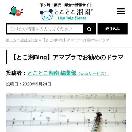
茅ヶ崎・藤沢・鎌倉の情報サイト
#
Toggl
25
navig
絞り込み
ホーム
»
店舗ブログ
»
【とこ湘Blog】アマプラでお勧めのドラマ
【とこ湘Blog】アマプラでお勧めのドラマ
投稿者：
とことこ湘南 編集部
（webサービス）
投稿日：2020年9月24日