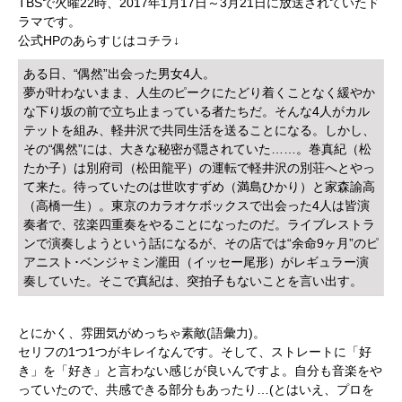
TBSで火曜22時、2017年1月17日～3月21日に放送されていたド
ラマです。
公式HPのあらすじはコチラ↓
ある日、“偶然”出会った男女4人。
夢が叶わないまま、人生のピークにたどり着くことなく緩やか
な下り坂の前で立ち止まっている者たちだ。そんな4人がカル
テットを組み、軽井沢で共同生活を送ることになる。しかし、
その“偶然”には、大きな秘密が隠されていた……。巻真紀（松
たか子）は別府司（松田龍平）の運転で軽井沢の別荘へとやっ
て来た。待っていたのは世吹すずめ（満島ひかり）と家森諭高
（高橋一生）。東京のカラオケボックスで出会った4人は皆演
奏者で、弦楽四重奏をやることになったのだ。ライブレストラ
ンで演奏しようという話になるが、その店では“余命9ヶ月”のピ
アニスト･ベンジャミン瀧田（イッセー尾形）がレギュラー演
奏していた。そこで真紀は、突拍子もないことを言い出す。
とにかく、雰囲気がめっちゃ素敵(語彙力)。
セリフの1つ1つがキレイなんです。そして、ストレートに「好
き」を「好き」と言わない感じが良いんですよ。自分も音楽をや
っていたので、共感できる部分もあったり…(とはいえ、プロを