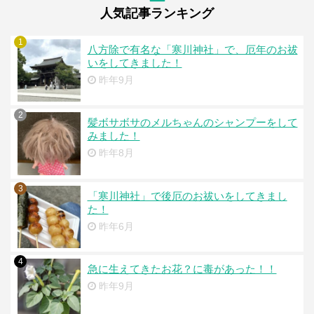
人気記事ランキング
1
八方除で有名な「寒川神社」で、厄年のお祓
いをしてきました！
昨年9月
2
髪ボサボサのメルちゃんのシャンプーをして
みました！
昨年8月
3
「寒川神社」で後厄のお祓いをしてきまし
た！
昨年6月
4
急に生えてきたお花？に毒があった！！
昨年9月