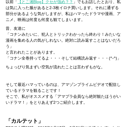
以前「
【とこ湘Blog】クセが強め？？
」でもお話したとおり、私
は気に入った服があると2-3枚イロチ買いします。それに通ずる
部分があるような気がしますが、私はハマったドラマや漫画、ア
ニメ、映画は何度も何度も観てしまいます。
昔、友達に
「コナンみたいに、犯人とトリックわかったら終わり！みたいな
漫画を集める人の気がしれない。絶対に読み返すことはないだろ
う」
と言われたことがあります。
「コナン全巻持ってるよ・・・そして結構読み返す・・・(^-^)」
ちょっぴり気まずい空気が流れたことは言わずもがな。
そして最近ハマっているのは、アマゾンプライムビデオで配信し
ているドラマを観ることです！
そこで、私がオススメする「アマプラ会員なら絶対観たほうがい
いドラマ！」をとりあえず2つご紹介します。
「カルテット」