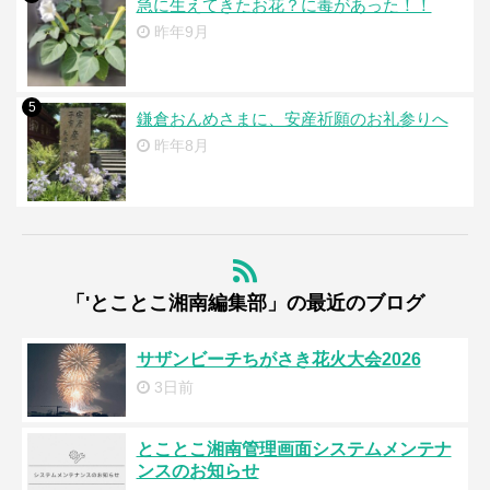
急に生えてきたお花？に毒があった！！
昨年9月
5
鎌倉おんめさまに、安産祈願のお礼参りへ
昨年8月
「'とことこ湘南編集部」の最近のブログ
サザンビーチちがさき花火大会2026
3日前
とことこ湘南管理画面システムメンテナ
ンスのお知らせ