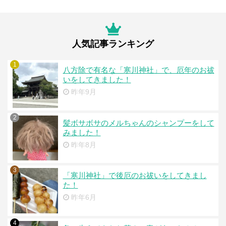
人気記事ランキング
1
八方除で有名な「寒川神社」で、厄年のお祓
いをしてきました！
昨年9月
2
髪ボサボサのメルちゃんのシャンプーをして
みました！
昨年8月
3
「寒川神社」で後厄のお祓いをしてきまし
た！
昨年6月
4