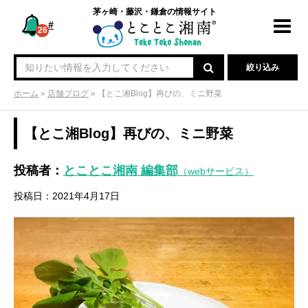
茅ヶ崎・藤沢・鎌倉の情報サイト
#
Toggl
26
navig
絞り込み
ホーム
»
店舗ブログ
»
【とこ湘Blog】再びの、ミニ野菜
【とこ湘Blog】再びの、ミニ野菜
投稿者：
とことこ湘南 編集部
（webサービス）
投稿日：2021年4月17日