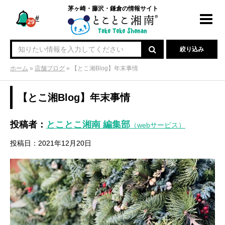
茅ヶ崎・藤沢・鎌倉の情報サイト
#
Toggl
29
navig
絞り込み
ホーム
»
店舗ブログ
»
【とこ湘Blog】年末事情
【とこ湘Blog】年末事情
投稿者：
とことこ湘南 編集部
（webサービス）
投稿日：2021年12月20日