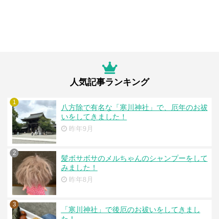
人気記事ランキング
1
八方除で有名な「寒川神社」で、厄年のお祓
いをしてきました！
昨年9月
2
髪ボサボサのメルちゃんのシャンプーをして
みました！
昨年8月
3
「寒川神社」で後厄のお祓いをしてきまし
た！