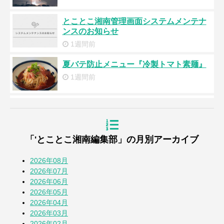
とことこ湘南管理画面システムメンテナ
ンスのお知らせ
1週間前
夏バテ防止メニュー『冷製トマト素麺』
1週間前
浜降祭2026
2週間前
「'とことこ湘南編集部」の月別アーカイブ
『道の駅湘南ちがさき』周年祭
3週間前
2026年08月
2026年07月
2026年06月
【とことこblog】第108回全国高校野球選
2026年05月
手権 神奈川大会
2026年04月
4週間前
2026年03月
2026年02月