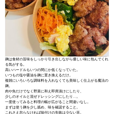
麹は食材の旨味をしっかり引き出しながら優しい味に包んでくれ
る気がする。
高いハードルもいつの間にか低くなっていた。
いつもの塩や醤油を麹に置き換えるだけ。
複雑にいろいろな調味料を入れなくても美味しく仕上がる魔法の
麹。
肉や魚だけでなく野菜に和え即席漬けにしたり、
少しのオイルと混ぜドレッシングにしたり…。
一度使ってみると料理の幅が広がること間違いなし。
まずは使う麹を少し舐め、味を確認すること。
これさえ怠らなければ味付けの失敗は少ない筈。