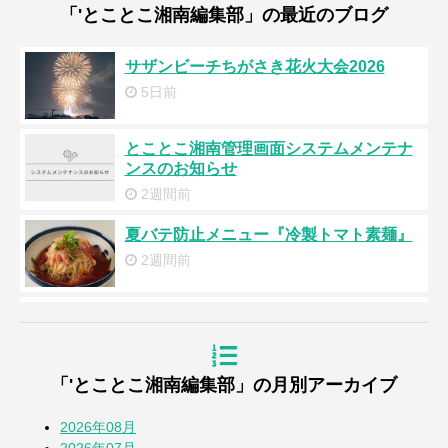
「'とことこ湘南編集部」の最近のブログ
サザンビーチちがさき花火大会2026
5日前
とことこ湘南管理画面システムメンテナ
ンスのお知らせ
2週間前
夏バテ防止メニュー『冷製トマト素麺』
2週間前
浜降祭2026
3週間前
「'とことこ湘南編集部」の月別アーカイブ
『道の駅湘南ちがさき』周年祭
4週間前
2026年08月