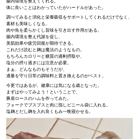
腸内環境を整えてくれる。
体に良いことはわかっていたがハードルがあった。
調べてみると消化と栄養吸収をサポートしてくれるだけでなく、
素材も美味しくなる。
肉や魚を柔らかくし旨味を引き出す作用がある。
腸内環境を整え代謝を促し、
美肌効果や疲労回復が期待できる。
これだけ読むと麹は魔法のようなもの。
もちろんカロリーと糖質の過剰摂取や、
塩分の摂り過ぎには注意が必要。
まぁ、どんなものもそうだが、
適量を守り日常の調味料と置き換えるのがベスト。
今更ではあるが、健康には気になる歳となった。
まずはやってみよう！ということで、
豚肩ロースのハムを作ってみた。
フォークでブスブスと肉に指しビニール袋に入れる。
塩麹とだし麹を入れ良くもみ一晩寝かせる。