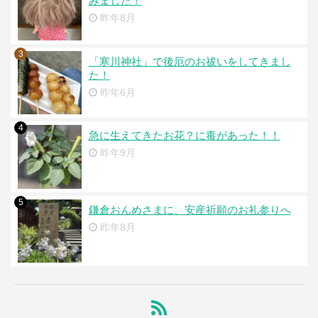
みました！
昨年8月
3
「寒川神社」で後厄のお祓いをしてきまし
た！
昨年6月
4
急に生えてきたお花？に毒があった！！
昨年9月
5
鎌倉おんめさまに、安産祈願のお礼参りへ
昨年8月