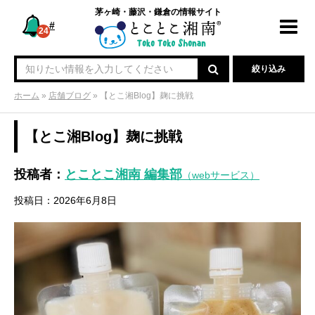
茅ヶ崎・藤沢・鎌倉の情報サイト
#
Toggl
24
navig
絞り込み
ホーム
»
店舗ブログ
»
【とこ湘Blog】麹に挑戦
【とこ湘Blog】麹に挑戦
投稿者：
とことこ湘南 編集部
（webサービス）
投稿日：2026年6月8日