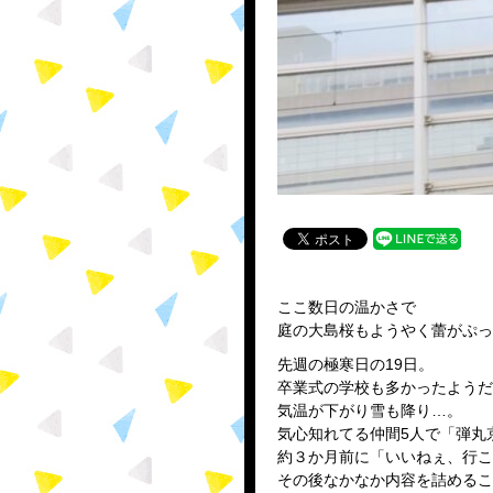
ここ数日の温かさで
庭の大島桜もようやく蕾がぷっ
先週の極寒日の19日。
卒業式の学校も多かったようだ
気温が下がり雪も降り…。
気心知れてる仲間5人で「弾丸
約３か月前に「いいねぇ、行こ
その後なかなか内容を詰めるこ