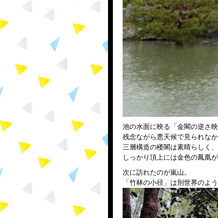
池の水面に映る「金閣の逆さ映
残念ながら悪天候で見られなか
三層構造の楼閣は素晴らしく、
しっかり頂上には金色の鳳凰が
次に訪れたのが嵐山。
「竹林の小径」は別世界のよう