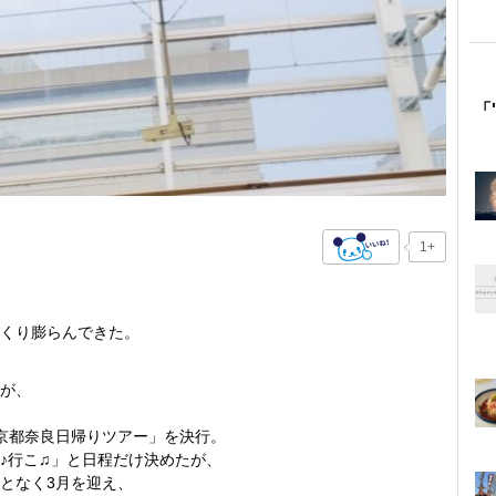
「
1+
くり膨らんできた。
が、
京都奈良日帰りツアー」を決行。
♪行こ♫」と日程だけ決めたが、
となく3月を迎え、