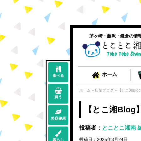
茅ヶ崎・藤沢・鎌倉の情
ホーム
食べる
ホーム
»
店舗ブログ
»
【とこ湘Bl
買う
【とこ湘Blo
美容健康
投稿者：
とことこ湘南 
投稿日：2025年3月24日
暮らし