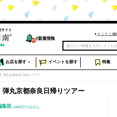
報サイト
とことこ湘
#
新着情報
19
お店
を探す
イベント
を探す
特集
og】弾丸京都奈良日帰りツアー
g】弾丸京都奈良日帰りツアー
編集部
（webサービス）