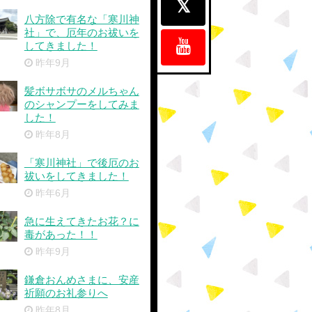
八方除で有名な「寒川神
社」で、厄年のお祓いを
してきました！
昨年9月
髪ボサボサのメルちゃん
のシャンプーをしてみま
した！
昨年8月
「寒川神社」で後厄のお
祓いをしてきました！
昨年6月
急に生えてきたお花？に
毒があった！！
昨年9月
鎌倉おんめさまに、安産
祈願のお礼参りへ
昨年8月