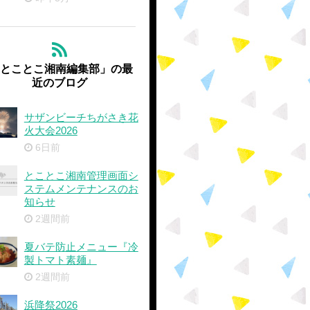
'とことこ湘南編集部」の最
近のブログ
サザンビーチちがさき花
火大会2026
6日前
とことこ湘南管理画面シ
ステムメンテナンスのお
知らせ
2週間前
夏バテ防止メニュー『冷
製トマト素麺』
2週間前
浜降祭2026