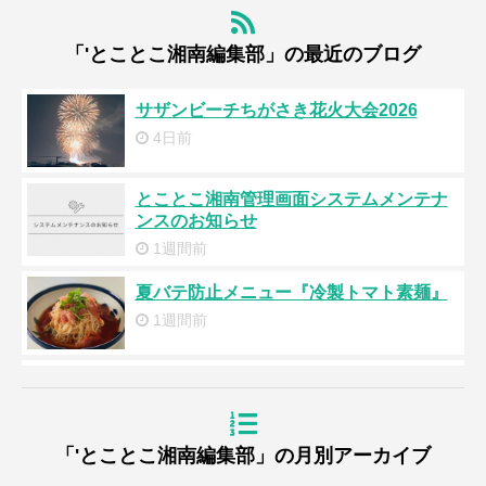
「'とことこ湘南編集部」の最近のブログ
サザンビーチちがさき花火大会2026
4日前
とことこ湘南管理画面システムメンテナ
ンスのお知らせ
1週間前
夏バテ防止メニュー『冷製トマト素麺』
1週間前
浜降祭2026
3週間前
「'とことこ湘南編集部」の月別アーカイブ
『道の駅湘南ちがさき』周年祭