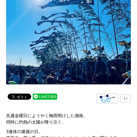
1+
先週金曜日にようやく梅雨明けした湘南。
同時に灼熱の太陽が降り注ぐ。
3連休の最後の日。