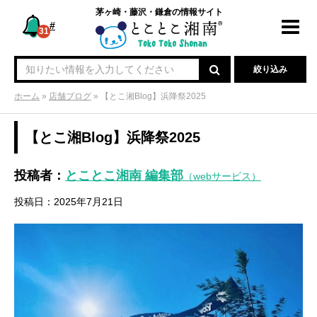
茅ヶ崎・藤沢・鎌倉の情報サイト
#
Toggl
31
navig
絞り込み
ホーム
»
店舗ブログ
»
【とこ湘Blog】浜降祭2025
【とこ湘Blog】浜降祭2025
投稿者：
とことこ湘南 編集部
（webサービス）
投稿日：2025年7月21日