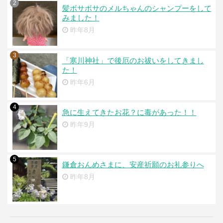
2
髪ボサボサのメルちゃんのシャンプーをして
みました！
昨年8月
3
「寒川神社」で後厄のお祓いをしてきまし
た！
昨年6月
4
急に生えてきたお花？に毒があった！！
昨年9月
5
鎌倉おんめさまに、安産祈願のお礼参りへ
昨年8月