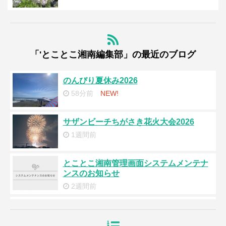
「'とことこ湘南編集部」の最近のブログ
のんびり夏休み2026
58分前
NEW!
サザンビーチちがさき花火大会2026
1週間前
とことこ湘南管理画面システムメンテナ
ンスのお知らせ
2週間前
夏バテ防止メニュー『冷製トマト素麺』
2週間前