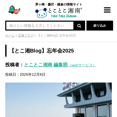
茅ヶ崎・藤沢・鎌倉の情報サイト
#
Toggl
18
navig
絞り込み
ホーム
»
店舗ブログ
»
【とこ湘Blog】忘年会2025
【とこ湘Blog】忘年会2025
投稿者：
とことこ湘南 編集部
（webサービス）
投稿日：2025年12月8日