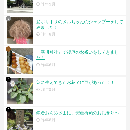
昨年9月
2
髪ボサボサのメルちゃんのシャンプーをして
みました！
昨年8月
3
「寒川神社」で後厄のお祓いをしてきまし
た！
昨年6月
4
急に生えてきたお花？に毒があった！！
昨年9月
5
鎌倉おんめさまに、安産祈願のお礼参りへ
昨年8月