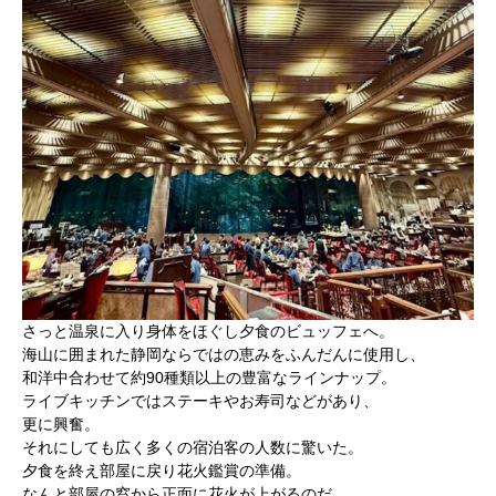
さっと温泉に入り身体をほぐし夕食のビュッフェへ。
海山に囲まれた静岡ならではの恵みをふんだんに使用し、
和洋中合わせて約90種類以上の豊富なラインナップ。
ライブキッチンではステーキやお寿司などがあり、
更に興奮。
それにしても広く多くの宿泊客の人数に驚いた。
夕食を終え部屋に戻り花火鑑賞の準備。
なんと部屋の窓から正面に花火が上がるのだ。