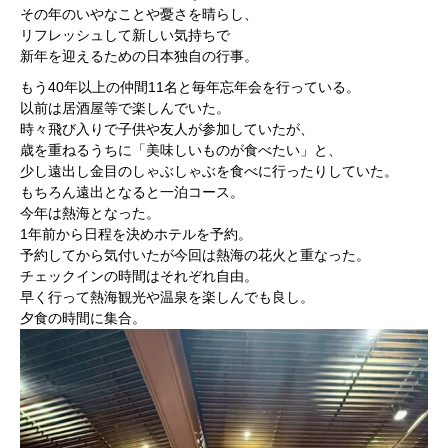
その年のいやなことや憂さを晴らし、
リフレッシュして新しい気持ちで
新年を迎えるための日本独自の行事。
もう40年以上の仲間11名と毎年忘年会を行っている。
以前は居酒屋等で楽しんでいた。
時々飛び入りで子供や友人が参加していたが、
歳を重ねるうちに「美味しいものが食べたい」と、
少し遠出し金目のしゃぶしゃぶを食べに行ったりしていた。
もちろん遠出となると一泊コース。
今年は熱海となった。
1年前から日程を決めホテルを予約。
予約してから気付いたが今回は熱海の花火と重なった。
チェックインの時間はそれぞれ自由。
早く行って熱海観光や温泉を楽しんでも良し。
夕食の時間に集合。