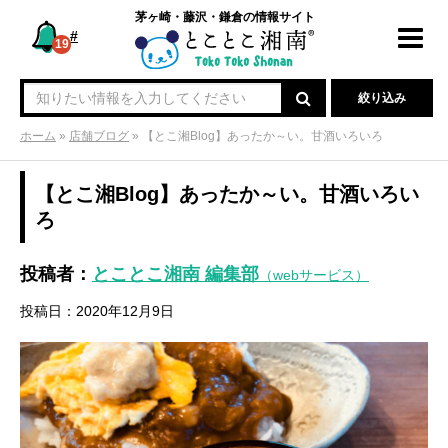
茅ヶ崎・藤沢・鎌倉の情報サイト
#
Toggl
19
navig
絞り込み
ホーム
»
店舗ブログ
»
【とこ湘Blog】あったか～い。甘酒いろいろ
【とこ湘Blog】あったか～い。甘酒いろい
ろ
投稿者：
とことこ湘南 編集部
（webサービス）
投稿日：2020年12月9日