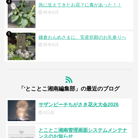
4
急に生えてきたお花？に毒があった！！
昨年9月
5
鎌倉おんめさまに、安産祈願のお礼参りへ
昨年8月
「'とことこ湘南編集部」の最近のブログ
サザンビーチちがさき花火大会2026
6日前
とことこ湘南管理画面システムメンテナ
ンスのお知らせ