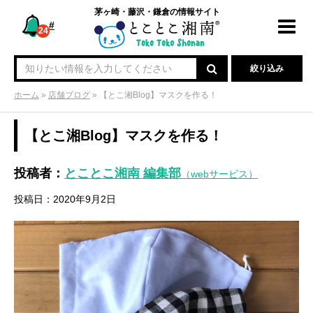
茅ヶ崎・藤沢・鎌倉の情報サイト
#
Toggl
24
navig
絞り込み
ホーム
»
店舗ブログ
»
【とこ湘Blog】マスクを作る！
【とこ湘Blog】マスクを作る！
投稿者：
とことこ湘南 編集部
（webサービス）
投稿日：2020年9月2日