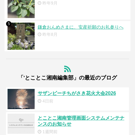
昨年9月
5
鎌倉おんめさまに、安産祈願のお礼参りへ
昨年8月
「'とことこ湘南編集部」の最近のブログ
サザンビーチちがさき花火大会2026
4日前
とことこ湘南管理画面システムメンテナ
ンスのお知らせ
1週間前