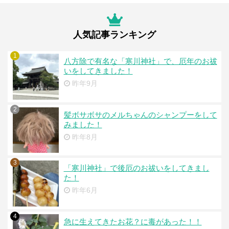
人気記事ランキング
1
八方除で有名な「寒川神社」で、厄年のお祓
いをしてきました！
昨年9月
2
髪ボサボサのメルちゃんのシャンプーをして
みました！
昨年8月
3
「寒川神社」で後厄のお祓いをしてきまし
た！
昨年6月
4
急に生えてきたお花？に毒があった！！