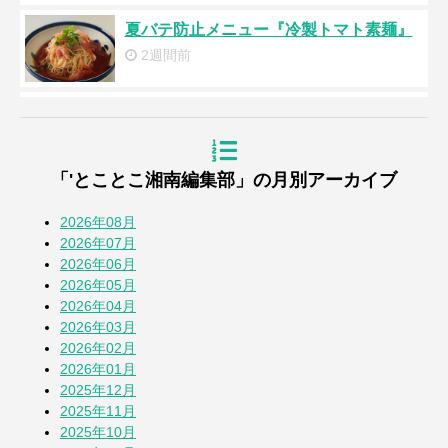
夏バテ防止メニュー『冷製トマト素麺』
2週間前
浜降祭2026
3週間前
「'とことこ湘南編集部」の月別アーカイブ
『道の駅湘南ちがさき』周年祭
4週間前
2026年08月
2026年07月
2026年06月
【とことこblog】第108回全国高校野球選
2026年05月
手権 神奈川大会
2026年04月
1か月前
2026年03月
2026年02月
七夕2026
2026年01月
1か月前
2025年12月
2025年11月
2025年10月
蚕(かいこ)が繭になるまでの授業