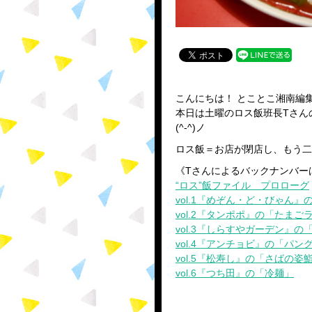
こんにちは！ とことこ湘南編
本日は土曜のロス飯班長Tさん
(^-^)ノ
ロス飯＝お店が閉店し、もう二
《Tさんによるバックナンバー
“ロス”飯ファイル プロローグ
vol.1『めぞん・ど・びゃん
vol.2『タンポポ』の「たまご
vol.3『しらすやガーデン』の
vol.4『アンチョビ』の「パン
vol.5『松寿し』の「さばの姿
vol.6『つち田』の「冷麺」