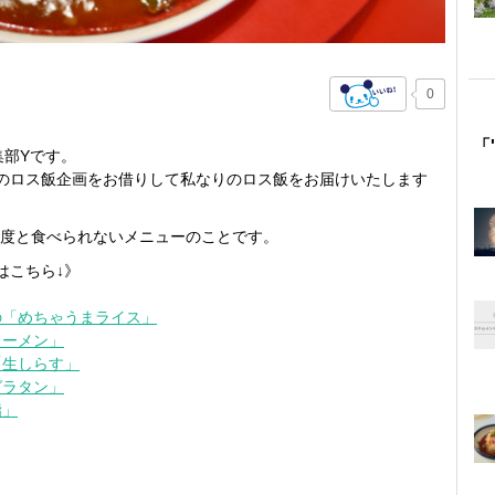
0
「
集部Yです。
のロス飯企画をお借りして私なりのロス飯をお届けいたします
度と食べられないメニューのことです。
はこちら↓》
』の「めちゃうまライス」
ラーメン」
「生しらす」
グラタン」
鮨」