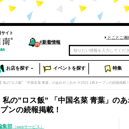
報サイト
とことこ湘
#
新着情報
25
お店
を探す
イベント
を探す
特集
g】私の”ロス飯” 「中国名菜 青葉」のあれやこれや ※2021.1再オープンの続報掲載
g】私の”ロス飯” 「中国名菜 青葉」の
オープンの続報掲載！
編集部
（webサービス）