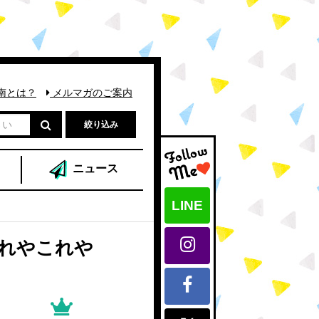
南とは？
メルマガのご案内
絞り込み
ニュース
LINE
！
あれやこれや