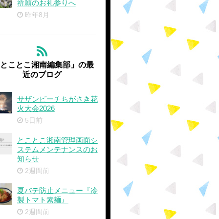
祈願のお礼参りへ
昨年8月
'とことこ湘南編集部」の最
近のブログ
サザンビーチちがさき花
火大会2026
5日前
とことこ湘南管理画面シ
ステムメンテナンスのお
知らせ
2週間前
夏バテ防止メニュー『冷
製トマト素麺』
2週間前