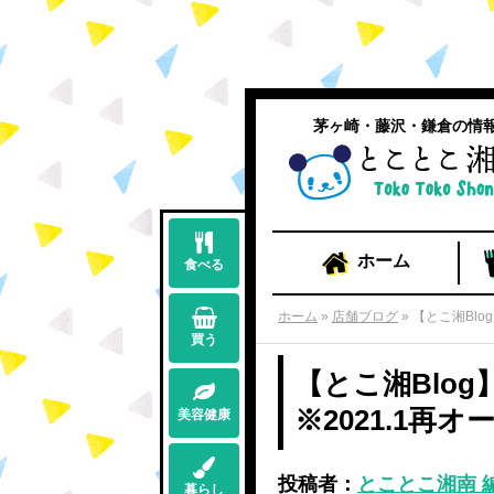
茅ヶ崎・藤沢・鎌倉の情
ホーム
食べる
ホーム
»
店舗ブログ
»
【とこ湘Blo
買う
【とこ湘Blo
※2021.1再
美容健康
投稿者：
とことこ湘南 
暮らし