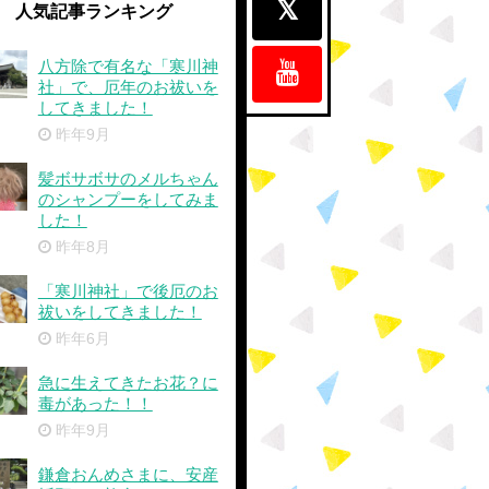
人気記事ランキング
八方除で有名な「寒川神
社」で、厄年のお祓いを
してきました！
昨年9月
髪ボサボサのメルちゃん
のシャンプーをしてみま
した！
昨年8月
「寒川神社」で後厄のお
祓いをしてきました！
昨年6月
急に生えてきたお花？に
毒があった！！
昨年9月
鎌倉おんめさまに、安産