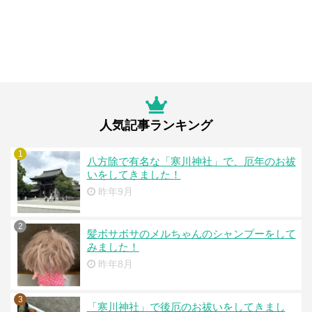
人気記事ランキング
1
八方除で有名な「寒川神社」で、厄年のお祓
いをしてきました！
昨年9月
2
髪ボサボサのメルちゃんのシャンプーをして
みました！
昨年8月
3
「寒川神社」で後厄のお祓いをしてきまし