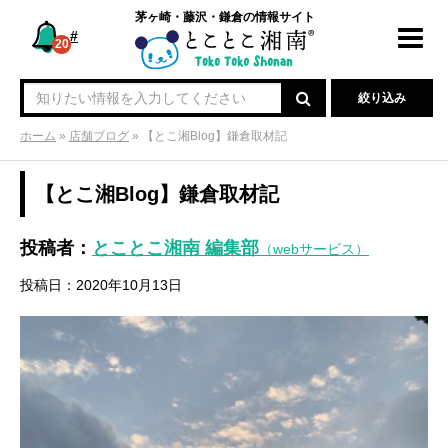
茅ヶ崎・藤沢・鎌倉の情報サイト
#
Toggl
20
navig
絞り込み
ホーム
»
店舗ブログ
»
【とこ湘Blog】鎌倉取材記
【とこ湘Blog】鎌倉取材記
投稿者：
とことこ湘南 編集部
（webサービス）
投稿日：2020年10月13日