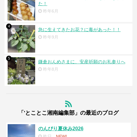
た！
昨年6月
4
急に生えてきたお花？に毒があった！！
昨年9月
5
鎌倉おんめさまに、安産祈願のお礼参りへ
昨年8月
「'とことこ湘南編集部」の最近のブログ
のんびり夏休み2026
昨日
NEW!