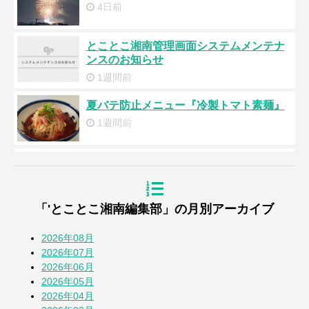
4日前
とことこ湘南管理画面システムメンテナ
ンスのお知らせ
1週間前
夏バテ防止メニュー『冷製トマト素麺』
1週間前
浜降祭2026
3週間前
「'とことこ湘南編集部」の月別アーカイブ
『道の駅湘南ちがさき』周年祭
4週間前
2026年08月
2026年07月
2026年06月
【とことこblog】第108回全国高校野球選
2026年05月
手権 神奈川大会
2026年04月
4週間前