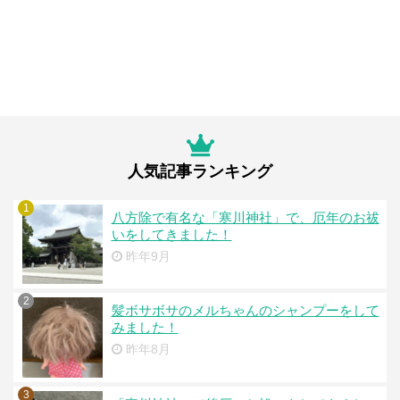
人気記事ランキング
1
八方除で有名な「寒川神社」で、厄年のお祓
いをしてきました！
昨年9月
2
髪ボサボサのメルちゃんのシャンプーをして
みました！
昨年8月
3