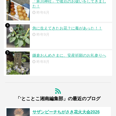
「寒川神社」で後厄のお祓いをしてきまし
た！
昨年6月
4
急に生えてきたお花？に毒があった！！
昨年9月
5
鎌倉おんめさまに、安産祈願のお礼参りへ
昨年8月
「'とことこ湘南編集部」の最近のブログ
サザンビーチちがさき花火大会2026