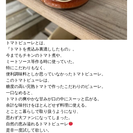
トマトピューレとは、
『トマトを煮込み裏漉ししたもの』。
今までもチキンのトマト煮や、
ミートソース等作る時に使っていた。
特にこだわりもなく、
便利調味料としか思っていなかったトマトピューレ。
このトマトピューレは、
糖度の高い完熟トマトで作ったこだわりのピューレ。
一口なめると、
トマトの爽やかな甘みが口の中にスーッと広がる。
余計な味付けをほとんどせず料理に使える。
とことこ暮らしで取り扱うようになり、
思わず大ファンになってしまった。
自然の恵み溢れるトマトピューレ
是非一度試して欲しい。