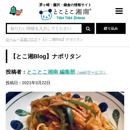
茅ヶ崎・藤沢・鎌倉の情報サイト
#
Toggl
31
navig
絞り込み
ホーム
»
店舗ブログ
»
【とこ湘Blog】ナポリタン
【とこ湘Blog】ナポリタン
投稿者：
とことこ湘南 編集部
（webサービス）
投稿日：2021年3月22日