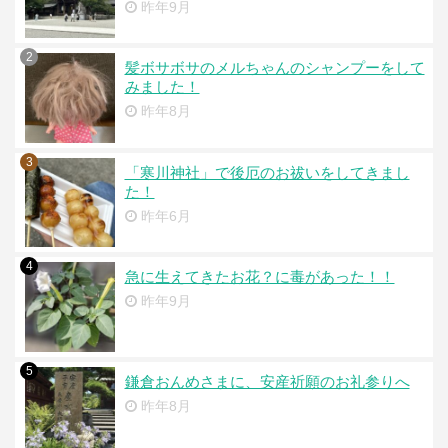
昨年9月
2
髪ボサボサのメルちゃんのシャンプーをして
みました！
昨年8月
3
「寒川神社」で後厄のお祓いをしてきまし
た！
昨年6月
4
急に生えてきたお花？に毒があった！！
昨年9月
5
鎌倉おんめさまに、安産祈願のお礼参りへ
昨年8月