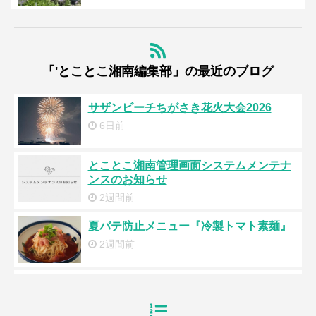
「'とことこ湘南編集部」の最近のブログ
サザンビーチちがさき花火大会2026
6日前
とことこ湘南管理画面システムメンテナ
ンスのお知らせ
2週間前
夏バテ防止メニュー『冷製トマト素麺』
2週間前
浜降祭2026
3週間前