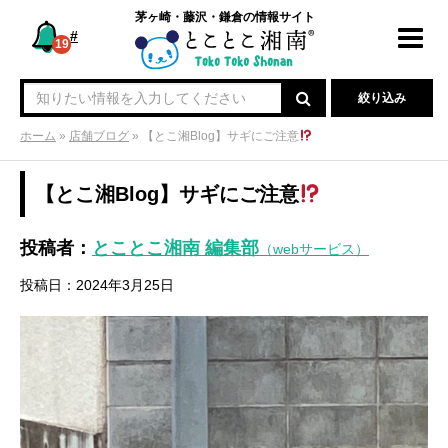
茅ヶ崎・藤沢・鎌倉の情報サイト
#
Toggl
19
navig
絞り込み
ホーム
»
店舗ブログ
»
【とこ湘Blog】サギにご注意
【とこ湘Blog】サギにご注意
投稿者：
とことこ湘南 編集部
（webサービス）
投稿日：2024年3月25日