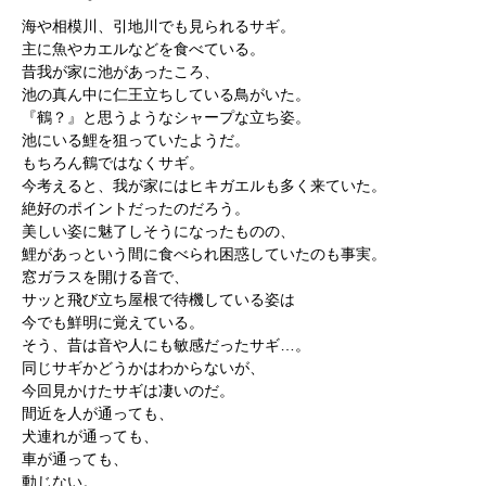
海や相模川、引地川でも見られるサギ。
主に魚やカエルなどを食べている。
昔我が家に池があったころ、
池の真ん中に仁王立ちしている鳥がいた。
『鶴？』と思うようなシャープな立ち姿。
池にいる鯉を狙っていたようだ。
もちろん鶴ではなくサギ。
今考えると、我が家にはヒキガエルも多く来ていた。
絶好のポイントだったのだろう。
美しい姿に魅了しそうになったものの、
鯉があっという間に食べられ困惑していたのも事実。
窓ガラスを開ける音で、
サッと飛び立ち屋根で待機している姿は
今でも鮮明に覚えている。
そう、昔は音や人にも敏感だったサギ…。
同じサギかどうかはわからないが、
今回見かけたサギは凄いのだ。
間近を人が通っても、
犬連れが通っても、
車が通っても、
動じない。