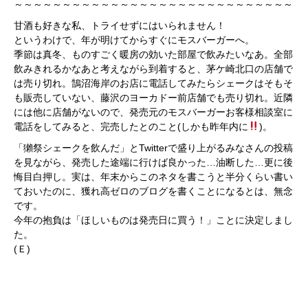
～～～～～～～～～～～～～～～～～～～～～～～～～～～～～
甘酒も好きな私、トライせずにはいられません！
というわけで、年が明けてからすぐにモスバーガーへ。
季節は真冬、ものすごく暖房の効いた部屋で飲みたいなあ。全部
飲みきれるかなあと考えながら到着すると、茅ケ崎北口の店舗で
は売り切れ。鵠沼海岸のお店に電話してみたらシェークはそもそ
も販売していない、藤沢のヨーカドー前店舗でも売り切れ。近隣
には他に店舗がないので、発売元のモスバーガーお客様相談室に
電話をしてみると、完売したとのこと(しかも昨年内に
)。
「獺祭シェークを飲んだ」とTwitterで盛り上がるみなさんの投稿
を見ながら、発売した途端に行けば良かった…油断した…更に後
悔目白押し。実は、年末からこのネタを書こうと半分くらい書い
ておいたのに、獲れ高ゼロのブログを書くことになるとは、無念
です。
今年の抱負は「ほしいものは発売日に買う！」ことに決定しまし
た。
(Ｅ)