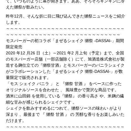
て、いつものように幕が開きます。ああ、そろそろキンキンに冷
えた獺祭が飲みたい。
昨年12月、そんな折に目に飛び込んできた獺祭ニュースをご紹介
します。
～～～～～～～～～～～～～～～～～～～～～～～～～～～～～
～～～～～～～～～～～～～～～～～～～～～～～～～～～～
モスバーガーの初コラボ「まぜるシェイク 獺祭 -DASSAI-」期間
限定発売
2020 年12 月26 日（土）～2021 年2 月上旬（予定）まで、全国
のモスバーガー店舗（一部店舗除く）にて、旭酒造株式會社が製
造する麹仕立ての『獺祭甘酒』とモスバーガーのバニラシェイク
がコラボレーションした「まぜるシェイク 獺祭-DASSAI-」が数
量限定で販売されます。
「モス シェイク バニラ 」 と 『獺祭 甘酒 』 をベースに作った
オリジナルソースを合わせた 、 風味豊かで贅沢な商品です。
酒米に山田錦 を使用している『獺祭』 の香り高さ や、米麹の繊
細な甘みが感じられるシェイクです 。
シェイクを飲みすすめるにつれて、獺祭ソースの味わい がより
深まり 、最後まで 『 獺祭 甘酒 』 の 芳醇な香りをお楽しみいた
だけます。
～～～～～～～～～～～～～～～～～～～～～～～～～～～～～