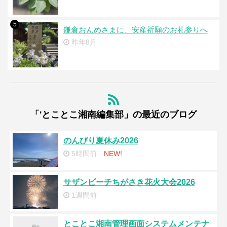
5
鎌倉おんめさまに、安産祈願のお礼参りへ
昨年8月
「'とことこ湘南編集部」の最近のブログ
のんびり夏休み2026
5時間前
NEW!
サザンビーチちがさき花火大会2026
1週間前
とことこ湘南管理画面システムメンテナ