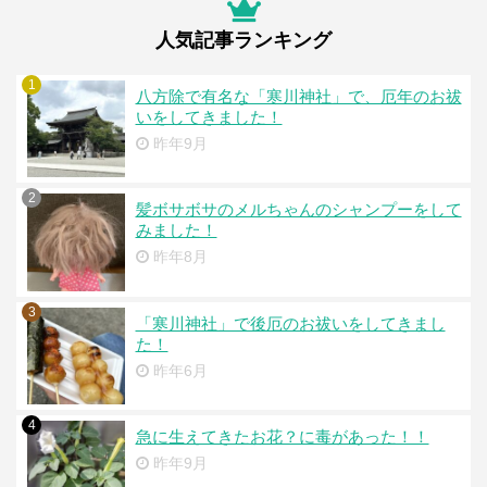
人気記事ランキング
1
八方除で有名な「寒川神社」で、厄年のお祓
いをしてきました！
昨年9月
2
髪ボサボサのメルちゃんのシャンプーをして
みました！
昨年8月
3
「寒川神社」で後厄のお祓いをしてきまし
た！
昨年6月
4
急に生えてきたお花？に毒があった！！
昨年9月