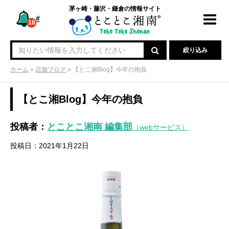
茅ヶ崎・藤沢・鎌倉の情報サイト
#
Toggl
18
navig
絞り込み
ホーム
»
店舗ブログ
»
【とこ湘Blog】今年の抱負
【とこ湘Blog】今年の抱負
投稿者：
とことこ湘南 編集部
（webサービス）
投稿日：2021年1月22日