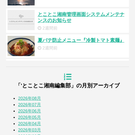
とことこ湘南管理画面システムメンテナ
ンスのお知らせ
2週間前
夏バテ防止メニュー『冷製トマト素麺』
2週間前
浜降祭2026
3週間前
「'とことこ湘南編集部」の月別アーカイブ
『道の駅湘南ちがさき』周年祭
4週間前
2026年08月
2026年07月
2026年06月
【とことこblog】第108回全国高校野球選
2026年05月
手権 神奈川大会
2026年04月
1か月前
2026年03月