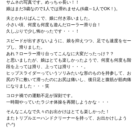
サムネの写真です。めっちゃ長い！！
娘はまだ3歳なので1人では滑れません(6歳～1人でOK！)。
夫とかわりばんこで、娘に付き添いました。
小さい頃、何度も何度も遊んだローラー滑り台！
久しぶりで少し怖かったです・・・！
スピードが出すぎないように、娘を抑えつつ、足でも速度をセー
ブし、滑りました。
あれ？ローラー滑り台ってこんなに大変だったっけ？？
と思いましたが、娘はとても楽しかったようで、何度も何度も階
段を上っては滑り、上っては滑り・・・。
ヒップスライダーっていうソリみたいな形のものを持参して、お
尻の下に敷いて滑ったのにお尻は痛いし、後日足と腹筋が筋肉痛
になりました・・・笑
コロナ禍での運動不足が深刻です。
一時期やっていたラジオ体操を再開しようかな・・・
そんなこんなで久々のお出かけはとても楽しかった！
またトリプルエーハンドクリーナーを持って、お出かけしよう
(^-^)