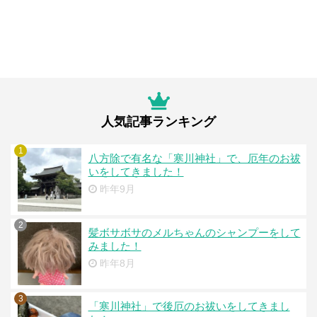
人気記事ランキング
1
八方除で有名な「寒川神社」で、厄年のお祓
いをしてきました！
昨年9月
2
髪ボサボサのメルちゃんのシャンプーをして
みました！
昨年8月
3
「寒川神社」で後厄のお祓いをしてきまし