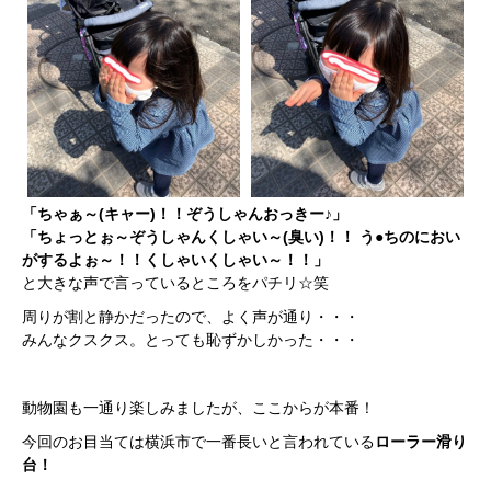
「ちゃぁ～(キャー)！！ぞうしゃんおっきー♪」
「ちょっとぉ～ぞうしゃんくしゃい～(臭い)！！ う●ちのにおい
がするよぉ～！！くしゃいくしゃい～！！」
と大きな声で言っているところをパチリ☆笑
周りが割と静かだったので、よく声が通り・・・
みんなクスクス。とっても恥ずかしかった・・・
動物園も一通り楽しみましたが、ここからが本番！
今回のお目当ては横浜市で一番長いと言われている
ローラー滑り
台！