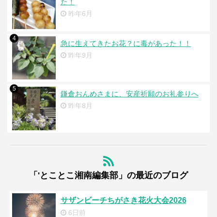
た！
昨年6月
4
急に生えてきたお花？に毒があった！！
昨年9月
5
鎌倉おんめさまに、安産祈願のお礼参りへ
昨年8月
「'とことこ湘南編集部」の最近のブログ
サザンビーチちがさき花火大会2026
6日前