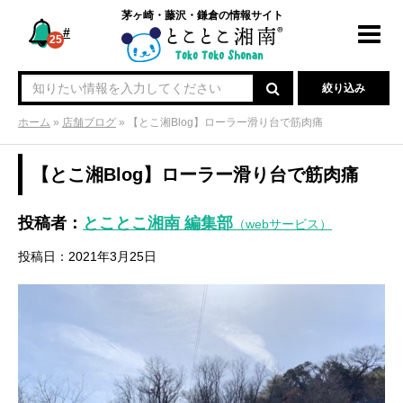
茅ヶ崎・藤沢・鎌倉の情報サイト
#
Toggl
25
navig
絞り込み
ホーム
»
店舗ブログ
»
【とこ湘Blog】ローラー滑り台で筋肉痛
【とこ湘Blog】ローラー滑り台で筋肉痛
投稿者：
とことこ湘南 編集部
（webサービス）
投稿日：2021年3月25日