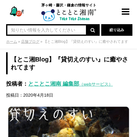
茅ヶ崎・藤沢・鎌倉の情報サイト
#
Toggl
27
navig
絞り込み
ホーム
»
店舗ブログ
»
【とこ湘Blog】『貸切えのすい』に癒やされてます
【とこ湘Blog】『貸切えのすい』に癒やさ
れてます
投稿者：
とことこ湘南 編集部
（webサービス）
投稿日：2020年4月18日