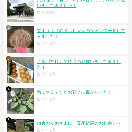
いをしてきました！
昨年9月
2
髪ボサボサのメルちゃんのシャンプーをして
みました！
昨年8月
3
「寒川神社」で後厄のお祓いをしてきまし
た！
昨年6月
4
急に生えてきたお花？に毒があった！！
昨年9月
5
鎌倉おんめさまに、安産祈願のお礼参りへ
昨年8月