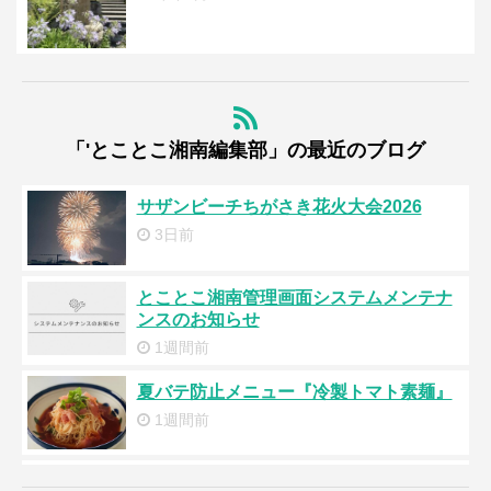
「'とことこ湘南編集部」の最近のブログ
サザンビーチちがさき花火大会2026
3日前
とことこ湘南管理画面システムメンテナ
ンスのお知らせ
1週間前
夏バテ防止メニュー『冷製トマト素麺』
1週間前
浜降祭2026