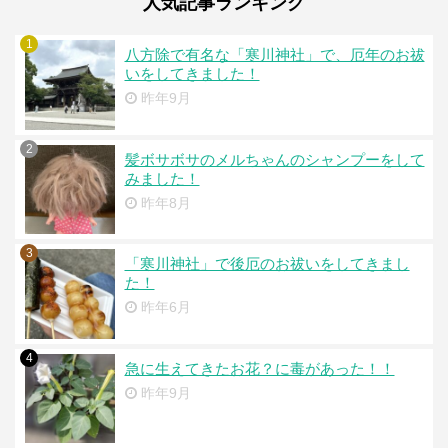
人気記事ランキング
1
八方除で有名な「寒川神社」で、厄年のお祓
いをしてきました！
昨年9月
2
髪ボサボサのメルちゃんのシャンプーをして
みました！
昨年8月
3
「寒川神社」で後厄のお祓いをしてきまし
た！
昨年6月
4
急に生えてきたお花？に毒があった！！
昨年9月