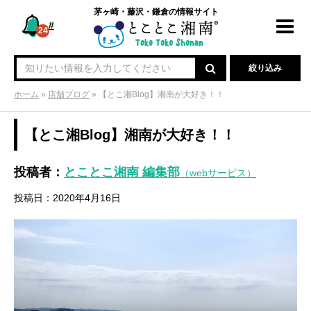
茅ヶ崎・藤沢・鎌倉の情報サイト
#
Toggl
24
navig
絞り込み
ホーム
»
店舗ブログ
»
【とこ湘Blog】湘南が大好き！！
【とこ湘Blog】湘南が大好き！！
投稿者：
とことこ湘南 編集部
（webサービス）
投稿日：2020年4月16日