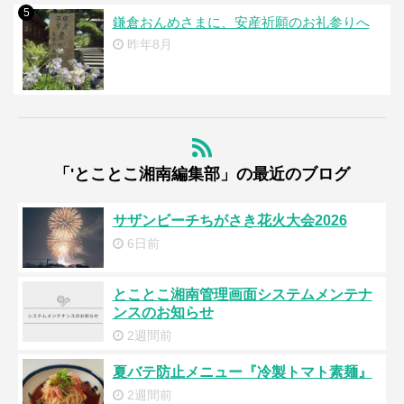
5
鎌倉おんめさまに、安産祈願のお礼参りへ
昨年8月
「'とことこ湘南編集部」の最近のブログ
サザンビーチちがさき花火大会2026
6日前
とことこ湘南管理画面システムメンテナ
ンスのお知らせ
2週間前
夏バテ防止メニュー『冷製トマト素麺』
2週間前